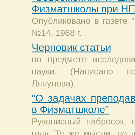
Физматшколы при НГ
Опубликовано в газете "
№14, 1968 г.
Черновик статьи
по предмете исследов
науки. (Написано п
Ляпунова).
"О задачах препода
в Физматшколе"
Рукописный набросок, 
году. Те же мысли, но 