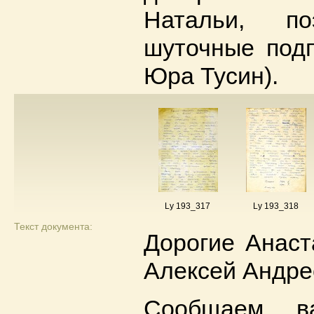
Натальи, п
шуточные под
Юра Тусин).
Ly 193_317
Ly 193_318
Текст документа:
Дорогие Анаст
Алексей Андре
Сообщаем в