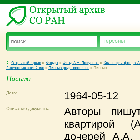
Открытый архив
»
Фонды
»
Фонд А.А. Ляпунова
»
Коллекции фонда А
Ляпуновых семейная
»
Письма родственников
»
Письмо
Письмо
1964-05-12
Дата:
Авторы пишу
Описание документа:
квартирой 
дочерей А.А.