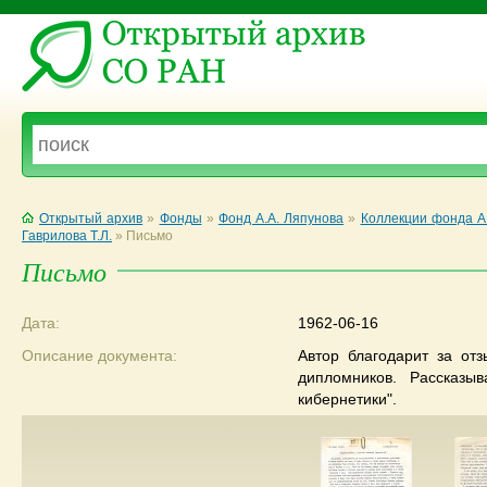
Открытый архив
»
Фонды
»
Фонд А.А. Ляпунова
»
Коллекции фонда А
Гаврилова Т.Л.
»
Письмо
Письмо
Дата:
1962-06-16
Описание документа:
Автор благодарит за от
дипломников. Рассказ
кибернетики".