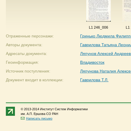
L1 246_006
L1
Отраженные персонажи:
Гринько Людмила Филипп
Авторы документа:
Гаврилова Татьяна Леони
Адресаты документа:
Ляпунов Алексей Андреев
Геоинформация:
Владивосток
Источник поступления:
Ляпунова Наталия Алексе
Документ входит в коллекции:
Гаврилова Т.Л.
© 2013-2014 Институт Систем Информатики
им. А.П. Ершова СО РАН
Написать письмо