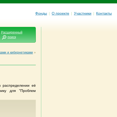
Фонды
|
О проекте
|
Участники
|
Контакты
Расширенный
поиск
ками и кибернетиками
»
в распределении её
нику для "Проблем