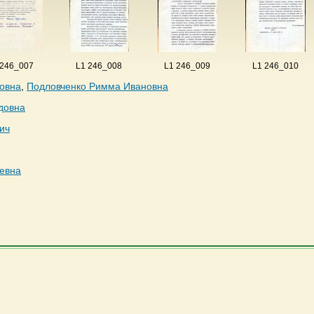
 246_007
L1 246_008
L1 246_009
L1 246_010
овна
,
Подловченко Римма Ивановна
довна
ич
евна