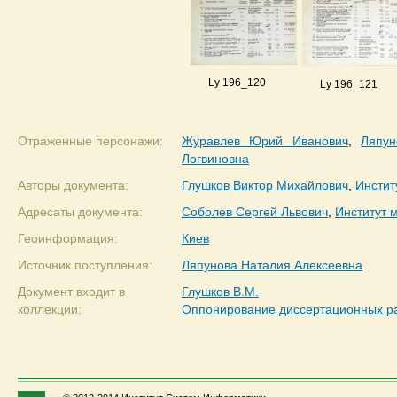
Ly 196_120
Ly 196_121
Отраженные персонажи:
Журавлев Юрий Иванович
,
Ляпун
Логвиновна
Авторы документа:
Глушков Виктор Михайлович
,
Инстит
Адресаты документа:
Соболев Сергей Львович
,
Институт 
Геоинформация:
Киев
Источник поступления:
Ляпунова Наталия Алексеевна
Документ входит в
Глушков В.М.
коллекции:
Оппонирование диссертационных р