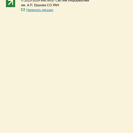
© 2013-2014 Институт Систем Информатики
им. А.П. Ершова СО РАН
Написать письмо