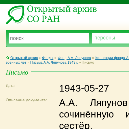
Открытый архив
»
Фонды
»
Фонд А.А. Ляпунова
»
Коллекции фонда А.
военных лет
»
Письма А.А. Ляпунова 1943 г.
»
Письмо
Письмо
1943-05-27
Дата:
А.А. Ляпуно
Описание документа:
сочинённую 
сестёр.