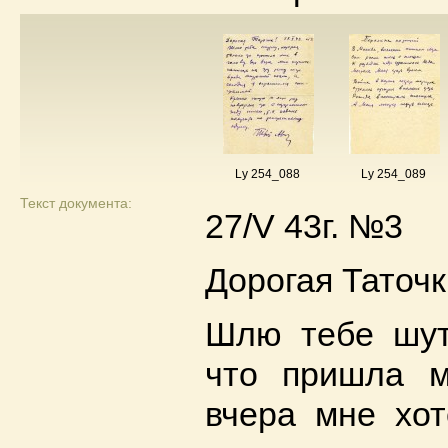
Ly 254_088
Ly 254_089
Текст документа:
27/V 43г. №3
Дорогая Таточк
Шлю тебе шутк
что пришла м
вчера мне хот