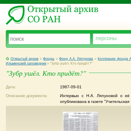
Открытый архив
»
Фонды
»
Фонд А.А. Ляпунова
»
Коллекции фонда А
Ильменский заповедник
»
"Зубр ушёл. Кто придёт?"
"Зубр ушёл. Кто придёт?"
Дата:
1987-09-01
Описание документа:
Интервью с Н.А. Ляпуновой о её 
опубликована в газете "Учительская 