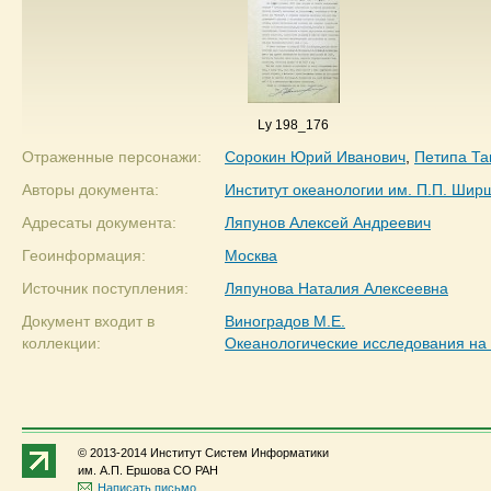
Ly 198_176
Отраженные персонажи:
Сорокин Юрий Иванович
,
Петипа Та
Авторы документа:
Институт океанологии им. П.П. Ши
Адресаты документа:
Ляпунов Алексей Андреевич
Геоинформация:
Москва
Источник поступления:
Ляпунова Наталия Алексеевна
Документ входит в
Виноградов М.Е.
коллекции:
Океанологические исследования на 
© 2013-2014 Институт Систем Информатики
им. А.П. Ершова СО РАН
Написать письмо