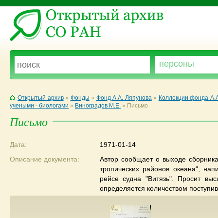
Открытый архив
»
Фонды
»
Фонд А.А. Ляпунова
»
Коллекции фонда А.
учеными - биологами
»
Виноградов М.Е.
»
Письмо
Письмо
Дата:
1971-01-14
Описание документа:
Автор сообщает о выходе сборника
тропических районов океана", нап
рейсе судна "Витязь". Просит выс
определяется количеством поступив