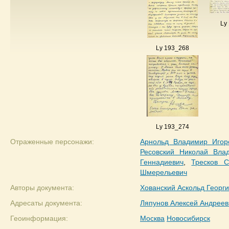
Ly
Ly 193_268
Ly 193_274
Отраженные персонажи:
Арнольд Владимир Игор
Ресовский Николай Вла
Геннадиевич
,
Тресков С
Шмерельевич
Авторы документа:
Хованский Аскольд Георг
Адресаты документа:
Ляпунов Алексей Андреев
Геоинформация:
Москва
Новосибирск