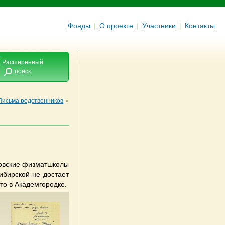
Фонды
|
О проекте
|
Участники
|
Контакты
Расширенный
поиск
Письма родственников
»
ковские физматшколы
ибирской не достает
то в Академгородке.