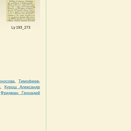
Ly 193_273
оносова
,
Тимофеев-
ч
,
Курош Александр
,
Фридман Геннадий