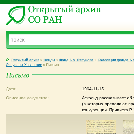
Открытый архив
»
Фонды
»
Фонд А.А. Ляпунова
»
Коллекции фонда А.
Ляпуновы-Хованские
»
Письмо
Письмо
Дата:
1964-11-15
Описание документа:
Аскольд рассказывает об
(в которых преподают пр
конкуренции. Приписка Р.