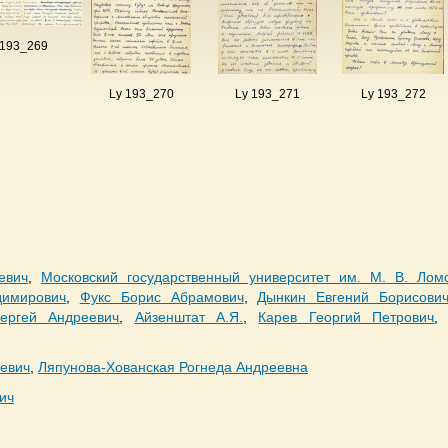
 193_269
Ly 193_270
Ly 193_271
Ly 193_272
евич
,
Московский государственный университет им. М. В. Лом
димирович
,
Фукс Борис Абрамович
,
Дынкин Евгений Борисови
ергей Андреевич
,
Айзенштат А.Я.
,
Карев Георгий Петрович
иевич
,
Ляпунова-Хованская Рогнеда Андреевна
ич