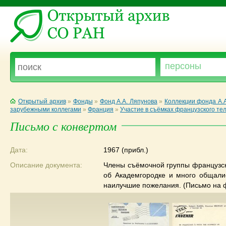
Открытый архив
»
Фонды
»
Фонд А.А. Ляпунова
»
Коллекции фонда А.
зарубежными коллегами
»
Франция
»
Участие в съёмках французского те
Письмо с конвертом
Дата:
1967 (прибл.)
Описание документа:
Члены съёмочной группы французск
об Академгородке и много общали
наилучшие пожелания. (Письмо на 