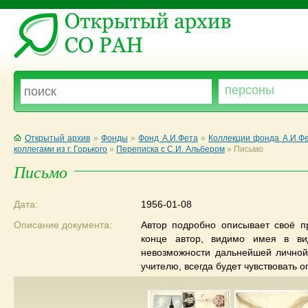
Открытый архив
»
Фонды
»
Фонд А.И.Фета
»
Коллекции фонда А.И.Ф
коллегами из г. Горького
»
Переписка с С.И. Альбером
»
Письмо
Письмо
Дата:
1956-01-08
Описание документа:
Автор подробно описывает своё п
конце автор, видимо имея в ви
невозможности дальнейшей личной 
учителю, всегда будет чувствовать 