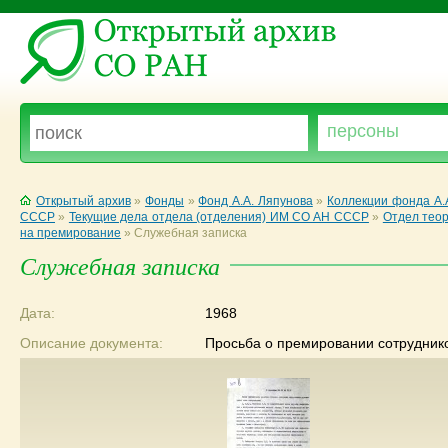
Открытый архив
»
Фонды
»
Фонд А.А. Ляпунова
»
Коллекции фонда А.
СССР
»
Текущие дела отдела (отделения) ИМ СО АН СССР
»
Отдел теор
на премирование
»
Служебная записка
Служебная записка
Дата:
1968
Описание документа:
Просьба о премировании сотруднико