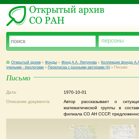
Открытый архив
»
Фонды
»
Фонд А.А. Ляпунова
»
Коллекции фонда А.
учеными - биологами
»
Переписка с разными авторами (б)
»
Письмо
Письмо
Дата:
1970-10-01
Описание документа:
Автор рассказывает о ситуац
математической группы в состав
филиала СО АН СССР, предложенно