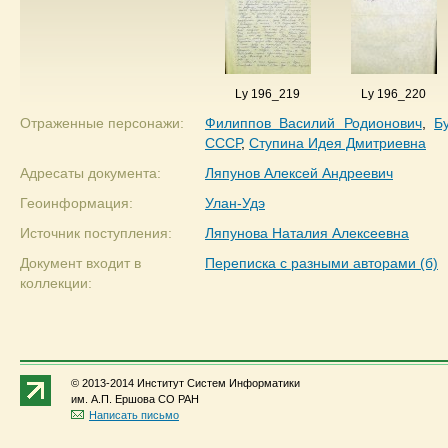
Ly 196_219
Ly 196_220
Отраженные персонажи:
Филиппов Василий Родионович
,
Б
СССР
,
Ступина Идея Дмитриевна
Адресаты документа:
Ляпунов Алексей Андреевич
Геоинформация:
Улан-Удэ
Источник поступления:
Ляпунова Наталия Алексеевна
Документ входит в
Переписка с разными авторами (б)
коллекции:
© 2013-2014 Институт Систем Информатики
им. А.П. Ершова СО РАН
Написать письмо