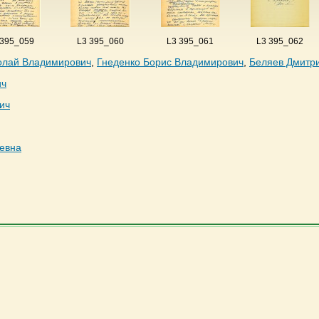
 395_059
L3 395_060
L3 395_061
L3 395_062
олай Владимирович
,
Гнеденко Борис Владимирович
,
Беляев Дмитри
ич
ич
евна