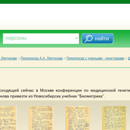
. Ляпунова
»
Переписка А.А. Ляпунова
»
Переписка с учеными - генетиками
»
Ш
роходящей сейчас в Москве конференции по медицинской генети
унова привезти из Новосибирска учебник "Биометрика".