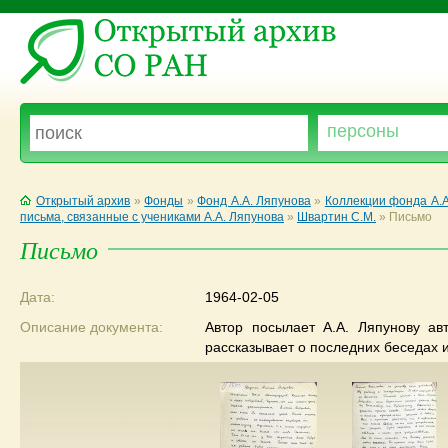
Открытый архив
»
Фонды
»
Фонд А.А. Ляпунова
»
Коллекции фонда А.А
письма, связанные с учениками А.А. Ляпунова
»
Швартин С.М.
»
Письмо
Письмо
Дата:
1964-02-05
Описание документа:
Автор посылает А.А. Ляпунову ав
рассказывает о последних беседах и