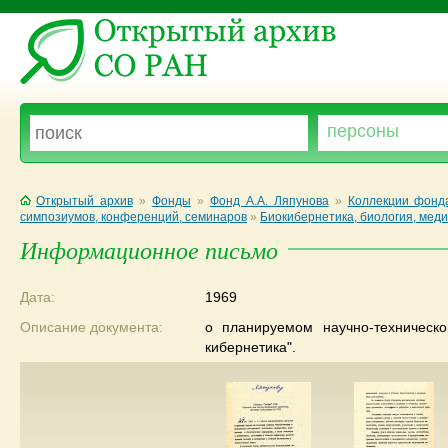
Открытый архив
»
Фонды
»
Фонд А.А. Ляпунова
»
Коллекции фонда
симпозиумов, конференций, семинаров
»
Биокибернетика, биология, мед
Информационное письмо
Дата:
1969
Описание документа:
о планируемом научно-техническ
кибернетика".