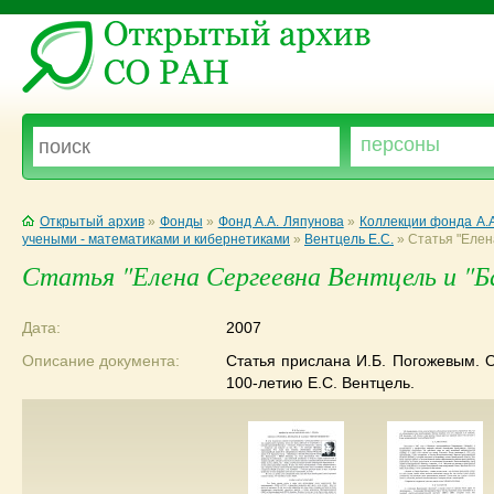
Открытый архив
»
Фонды
»
Фонд А.А. Ляпунова
»
Коллекции фонда А.
учеными - математиками и кибернетиками
»
Вентцель Е.С.
»
Статья "Елен
Статья "Елена Сергеевна Вентцель и "
Дата:
2007
Описание документа:
Статья прислана И.Б. Погожевым. 
100-летию Е.С. Вентцель.