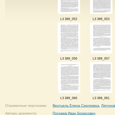
L3 389_052
L3 389_053
L3 389_056
L3 389_057
L3 389_060
L3 389_061
Отраженные персонажи:
Вентцель Елена Сергеевна
,
Ляпунов
Авторы документа:
Погожев Иван Борисович