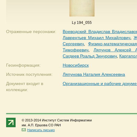
Ly 194_055
Отраженные персонажи:
Воеводский Владислав Владиславо
Лаврентьев Михаил Михайлович
,
Ж
Сергеевич
,
Физико-математическа
Тимофеевич
,
Ляпунов Алексей А
Сагдеев Роальд Зинурович
,
Каргапо
Геоинформация:
Новосибирск
Источник поступления:
Ляпунова Наталия Алексеевна
Документ входит в
Организационные и рабочие докум
коллекции:
© 2013-2014 Институт Систем Информатики
им. А.П. Ершова СО РАН
Написать письмо