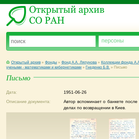
Открытый архив
»
Фонды
»
Фонд А.А. Ляпунова
»
Коллекции фонда А.
учеными - математиками и кибернетиками
»
Гнеденко Б.В.
»
Письмо
Письмо
Дата:
1951-06-26
Описание документа:
Автор вспоминает о банкете после
делах по возвращении в Киев.