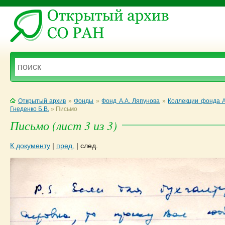
Открытый архив
»
Фонды
»
Фонд А.А. Ляпунова
»
Коллекции фонда А
Гнеденко Б.В.
»
Письмо
Письмо (лист 3 из 3)
К документу
|
пред.
|
след.