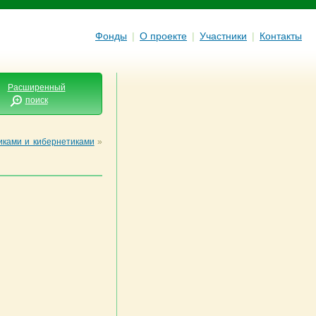
Фонды
|
О проекте
|
Участники
|
Контакты
Расширенный
поиск
иками и кибернетиками
»