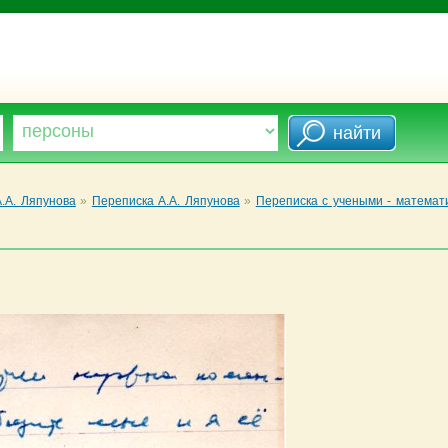
.А. Ляпунова
»
Переписка А.А. Ляпунова
»
Переписка с учеными - математ