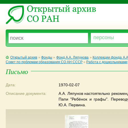
Открытый архив
»
Фонды
»
Фонд А.А. Ляпунова
»
Коллекции фонда А.А
Совет по прблемам образования СО АН СССР
»
Работа с дошкольниками
Письмо
Дата:
1970-02-07
Описание документа:
А.А. Ляпунов настоятельно рекоменд
Папи "Ребёнок и графы". Перевод
Ю.А. Первина.