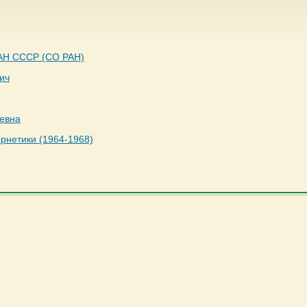
 АН СССР (СО РАН)
ич
евна
рнетики (1964-1968)