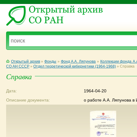
Открытый архив
»
Фонды
»
Фонд А.А. Ляпунова
»
Коллекции фонда А.
СО АН СССР
»
Отдел теоретической кибернетики (1964-1968)
»
Справка
Справка
Дата:
1964-04-20
Описание документа:
о работе А.А. Ляпунова в