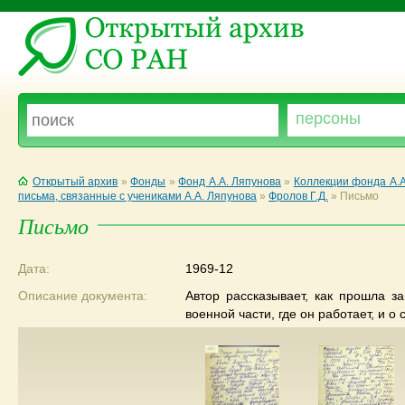
Открытый архив
»
Фонды
»
Фонд А.А. Ляпунова
»
Коллекции фонда А.А
письма, связанные с учениками А.А. Ляпунова
»
Фролов Г.Д.
»
Письмо
Письмо
Дата:
1969-12
Описание документа:
Автор рассказывает, как прошла з
военной части, где он работает, и о 