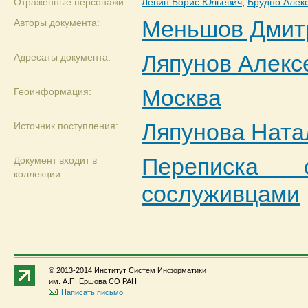
Отраженные персонажи:
Левин Борис Юльевич
,
Брудно Алек
Меньшов Дмит
Авторы документа:
Ляпунов Алекс
Адресаты документа:
Москва
Геоинформация:
Ляпунова Ната
Источник поступления:
Переписка
Документ входит в
коллекции:
сослуживцами
© 2013-2014 Институт Систем Информатики
им. А.П. Ершова СО РАН
Написать письмо