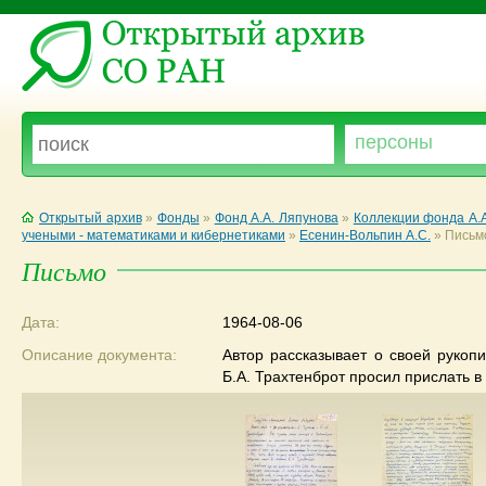
Открытый архив
»
Фонды
»
Фонд А.А. Ляпунова
»
Коллекции фонда А.
учеными - математиками и кибернетиками
»
Есенин-Вольпин А.С.
»
Письм
Письмо
Дата:
1964-08-06
Описание документа:
Автор рассказывает о своей рукоп
Б.А. Трахтенброт просил прислать в