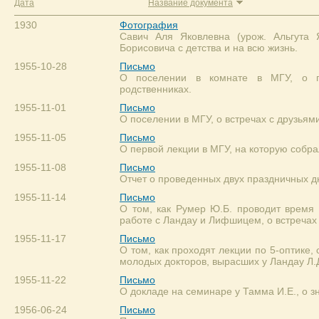
Дата
Название документа
1930
Фотография
Савич Аля Яковлевна (урож. Альгута
Борисовича с детства и на всю жизнь.
1955-10-28
Письмо
О поселении в комнате в МГУ, о п
родственниках.
1955-11-01
Письмо
О поселении в МГУ, о встречах с друзьям
1955-11-05
Письмо
О первой лекции в МГУ, на которую собрал
1955-11-08
Письмо
Отчет о проведенных двух праздничных дн
1955-11-14
Письмо
О том, как Румер Ю.Б. проводит время 
работе с Ландау и Лифшицем, о встречах
1955-11-17
Письмо
О том, как проходят лекции по 5-оптике,
молодых докторов, вырасших у Ландау Л.Д
1955-11-22
Письмо
О докладе на семинаре у Тамма И.Е., о 
1956-06-24
Письмо