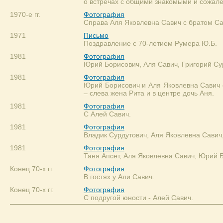
о встречах с общими знакомыми и сожале
1970-е гг.
Фотография
Справа Аля Яковлевна Савич с братом Са
1971
Письмо
Поздравление с 70-летием Румера Ю.Б.
1981
Фотография
Юрий Борисович, Аля Савич, Григорий Су
1981
Фотография
Юрий Борисович и Аля Яковлевна Савич 
– слева жена Рита и в центре дочь Аня.
1981
Фотография
С Алей Савич.
1981
Фотография
Владик Сурдутович, Аля Яковлевна Савич
1981
Фотография
Таня Апсет, Аля Яковлевна Савич, Юрий Б
Конец 70-х гг.
Фотография
В гостях у Али Савич.
Конец 70-х гг.
Фотография
С подругой юности - Алей Савич.