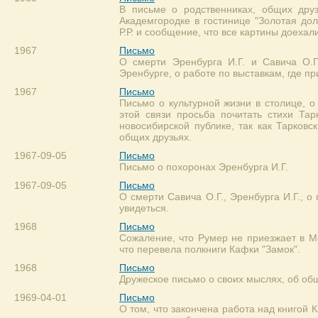
В письме о родственниках, общих дру
Академгородке в гостинице "Золотая до
Р.Р. и сообщение, что все картины доеха
1967
Письмо
О смерти Эренбурга И.Г. и Савича О.Г
Эренбурге, о работе по выставкам, где п
1967
Письмо
Письмо о культурной жизни в столице, о
этой связи просьба почитать стихи Тар
новосибирской публике, так как Тарковс
общих друзьях.
1967-09-05
Письмо
Письмо о похоронах Эренбурга И.Г.
1967-09-05
Письмо
О смерти Савича О.Г., Эренбурга И.Г., 
увидеться.
1968
Письмо
Сожаление, что Румер не приезжает в Мо
что перевела полкниги Кафки "Замок".
1968
Письмо
Дружеское письмо о своих мыслях, об об
1969-04-01
Письмо
О том, что закончена работа над книгой 