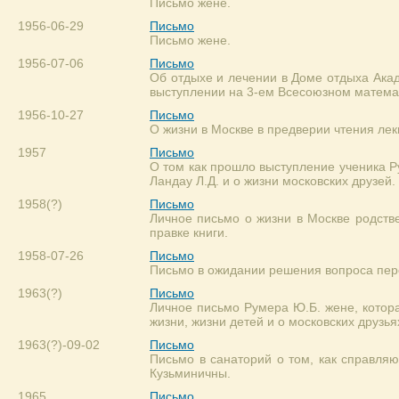
Письмо жене.
1956-06-29
Письмо
Письмо жене.
1956-07-06
Письмо
Об отдыхе и лечении в Доме отдыха Ака
выступлении на 3-ем Всесоюзном матема
1956-10-27
Письмо
О жизни в Москве в предверии чтения лек
1957
Письмо
О том как прошло выступление ученика Ру
Ландау Л.Д. и о жизни московских друзей.
1958(?)
Письмо
Личное письмо о жизни в Москве родстве
правке книги.
1958-07-26
Письмо
Письмо в ожидании решения вопроса пер
1963(?)
Письмо
Личное письмо Румера Ю.Б. жене, котора
жизни, жизни детей и о московских друзья
1963(?)-09-02
Письмо
Письмо в санаторий о том, как справля
Кузьминичны.
1965
Письмо