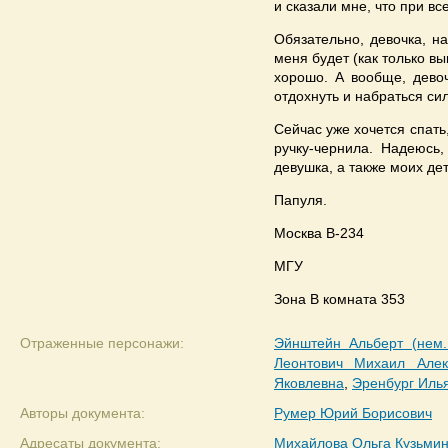
и сказали мне, что при вс
Обязательно, девочка, н
меня будет (как только в
хорошо. А вообще, девоч
отдохнуть и набраться сил
Сейчас уже хочется спать
ручку-чернила. Надеюс
девушка, а также моих де
Папуля.
Москва В-234
МГУ
Зона В комната 353
Отраженные персонажи:
Эйнштейн Альберт (нем. A
Леонтович Михаил Алек
Яковлевна
,
Эренбург Илья
Авторы документа:
Румер Юрий Борисович
Адресаты документа:
Михайлова Ольга Кузьми