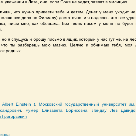
ем уважении к Лизе, они, если Соня не уедет, заявят в милицию.
апиши, что нужно привезти тебе и детям. Денег у меня уходит не
ыполню все дела по Филиалу) достаточно, и я надеюсь, что все удас
ка, пиши мне, как обещала. Без твоих писем у меня не будет 
.
, но я спущусь и брошу письмо в ящик, который у нас тут же, на ле
ь, что ты разберешь мою мазню. Целую и обнимаю тебя, моя
ток родных.
lbert Einstein )
,
Московский государственный университет им
сандрович
,
Румер Елизавета Борисовна
,
Ландау Лев Давидо
 Григорьевич
нична