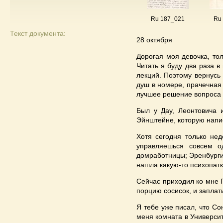
Ru 187_021
Ru
Текст документа:
28 октября
Дорогая моя девочка, то
Читать я буду два раза в
лекций. Поэтому вернусь
душ в номере, прачечная 
лучшее решение вопроса 
Был у Дау, Леонтовича 
Эйнштейне, которую напис
Хотя сегодня только нед
управляешься совсем о
домработницы; Эренбурги 
нашла какую-то психопатк
Сейчас приходил ко мне Г
порцию сосисок, и заплати
Я тебе уже писал, что Со
меня комната в Университ