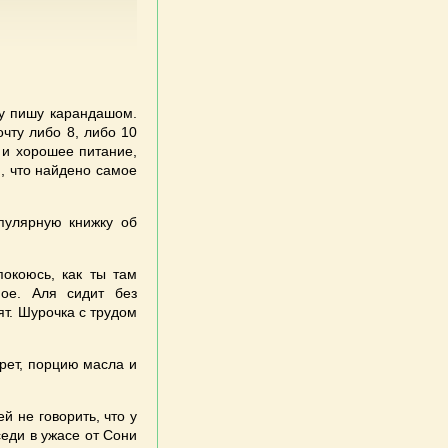
му пишу карандашом.
очту либо 8, либо 10
 и хорошее питание,
ю, что найдено самое
пулярную книжку об
покоюсь, как ты там
ое. Аля сидит без
т. Шурочка с трудом
рет, порцию масла и
й не говорить, что у
седи в ужасе от Сони