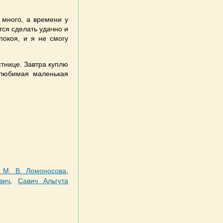
 много, а времени у
тся сделать удачно и
покоя, и я не смогу
стнице. Завтра куплю
 любимая маленькая
. М. В. Ломоносова
,
вич
,
Савич Альгута