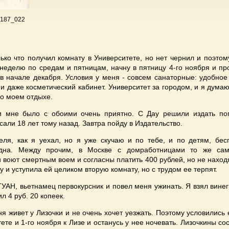
 187_022
лько что получил комнату в Университете, но нет чернил и поэто
 неделю по средам и пятницам, начну в пятницу 4-го ноября и пр
 в начале декабря. Условия у меня - совсем санаторные: удобное
и даже косметический кабинет. Университет за городом, и я дума
о моем отдыхе.
и мне было с обоими очень приятно. С Дау решили издать по
али 18 лет тому назад. Завтра пойду в Издательство.
еля, как я уехал, но я уже скучаю и по тебе, и по детям, бес
дна. Между прочим, в Москве с домработницами то же сам
воют смертным воем и согласны платить 400 рублей, но не находя
у и уступила ей целиком вторую комнату, но с трудом ее терпят.
УАН, вьетнамец первокурсник и повел меня ужинать. Я взял винег
л 4 руб. 20 копеек.
ня живет у Лизочки и не очень хочет уезжать. Поэтому условились е
ете и 1-го ноября к Лизе и останусь у нее ночевать. Лизочкины со