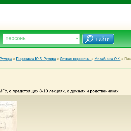
 Румера
»
Переписка Ю.Б. Румера
»
Личная переписка
»
Михайлова О.К.
»
Пис
МГУ, о предстоящих 8-10 лекциях, о друзьях и родственниках.