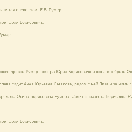
х пятая слева стоит Е.Б. Румер.
стра Юрия Борисовича.
Румер.
ександровна Румер - сестра Юрия Борисовича и жена его брата О
слева сидит Анна Юрьевна Сегалова, рядом с ней Лиза и за ними 
р, жена Осипа Борисовича Румера. Сидит Елизавета Борисовна Р
стра Юрия Борисовича.