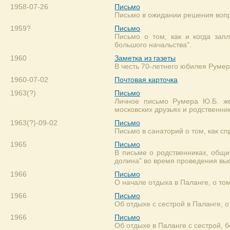
1958-07-26
Письмо
Письмо в ожидании решения вопр
1959?
Письмо
Письмо о том, как и когда зап
большого начальства".
1960
Заметка из газеты
В честь 70-летнего юбилея Руме
1960-07-02
Почтовая карточка
1963(?)
Письмо
Личное письмо Румера Ю.Б. же
московских друзьях и родственник
1963(?)-09-02
Письмо
Письмо в санаторий о том, как 
1965
Письмо
В письме о родственниках, общи
долина" во время проведения выс
1966
Письмо
О начале отдыха в Паланге, о том
1966
Письмо
Об отдыхе с сестрой в Паланге, о
1966
Письмо
Об отдыхе в Паланге с сестрой, б