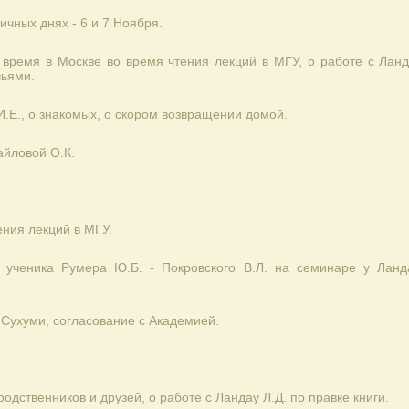
ичных днях - 6 и 7 Ноября.
 время в Москве во время чтения лекций в МГУ, о работе с Лан
зьями.
.Е., о знакомых, о скором возвращении домой.
айловой О.К.
ения лекций в МГУ.
 ученика Румера Ю.Б. - Покровского В.Л. на семинаре у Ланд
 Сухуми, согласование с Академией.
одственников и друзей, о работе с Ландау Л.Д. по правке книги.