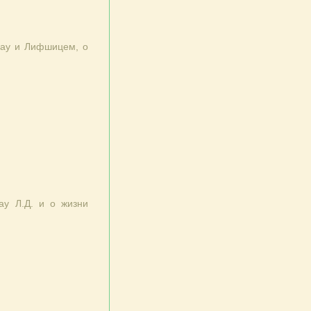
дау и Лифшицем, о
ау Л.Д. и о жизни