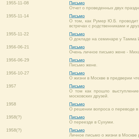
1955-11-08
Письмо
Отчет о проведенных двух праздн
1955-11-14
Письмо
О том, как Румер Ю.Б. проводит
встречах с родственниками и дру
1955-11-22
Письмо
О докладе на семинаре у Тамма И
1956-06-21
Письмо
Очень личное письмо жене - Мих
1956-06-29
Письмо
Письмо жене.
1956-10-27
Письмо
О жизни в Москве в предверии чт
1957
Письмо
О том как прошло выступление
московских друзей.
1958
Письмо
О решении вопроса о переводе в
1958(?)
Письмо
О переезде в Сухуми.
1958(?)
Письмо
Личное письмо о жизни в Москве р