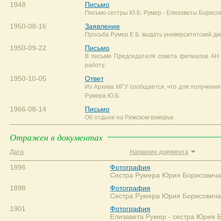
1948
Письмо
Письмо сестры Ю.Б. Румер - Елизаветы Борисо
1950-08-16
Заявление
Просьба Румер Е.Б. выдать университетский ди
1950-09-22
Письмо
В письме Председателя совета филиалов АН 
работу.
1950-10-05
Ответ
Из Архива МГУ сообщается, что для получения
Румера Ю.Б.
1966-08-14
Письмо
Об отдыхе на Рижском взморье.
Отражен в документах
Дата
Название документа
1896
Фотография
Сестра Румера Юрия Борисовича 
1898
Фотография
Сестра Румера Юрия Борисовича 
1901
Фотография
Елизавета Румер - сестра Юрия 