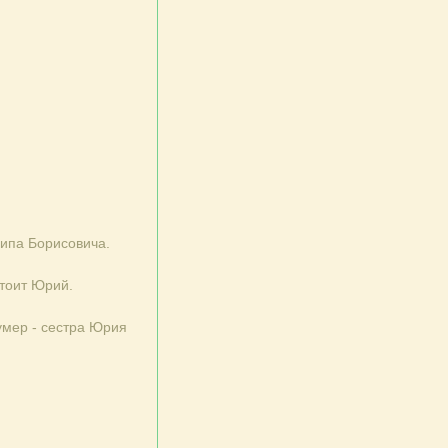
сипа Борисовича.
стоит Юрий.
умер - сестра Юрия