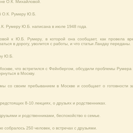
не О.К. Михайловой.
 О.К. Румеру Ю.Б.
К. Румеру Ю.Б. написана в июле 1948 года.
овой к Ю.Б. Румеру, в которой она сообщает, как провела вр
раться в дорогу, уволится с работы, и что статьи Ландау переданы.
ру Ю.Б.
 Москве, что встретился с Фейнбергом, обсудили проблемы Румера
ернуться в Москву.
мы со своим пребыванием в Москве и сообщает о готовности з
редстоящих 8-10 лекциях, о друзьях и родственниках.
 друзьями и родственниками, беспокойство о семье.
ю собралось 250 человек, о встречах с друзьями.