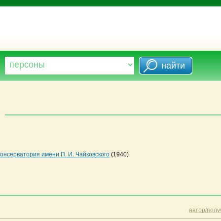
онсерватория имени П. И. Чайковского
(1940)
автор/полу