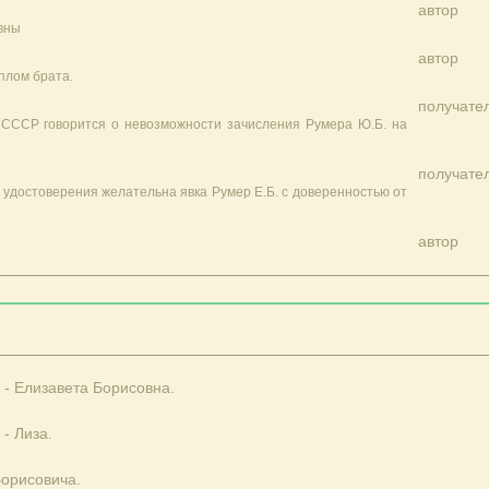
автор
вны
автор
плом брата.
получате
СССР говорится о невозможности зачисления Румера Ю.Б. на
получате
 удостоверения желательна явка Румер Е.Б. с доверенностью от
автор
- Елизавета Борисовна.
- Лиза.
Борисовича.