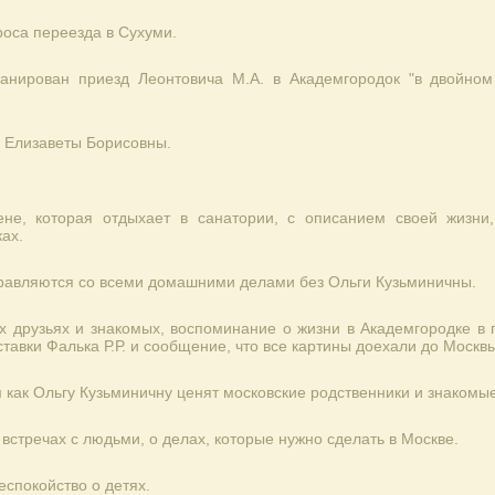
оса переезда в Сухуми.
ланирован приезд Леонтовича М.А. в Академгородок "в двойном 
р Елизаветы Борисовны.
не, которая отдыхает в санатории, с описанием своей жизни
ах.
справляются со всеми домашними делами без Ольги Кузьминичны.
х друзьях и знакомых, воспоминание о жизни в Академгородке в 
тавки Фалька Р.Р. и сообщение, что все картины доехали до Москв
 как Ольгу Кузьминичну ценят московские родственники и знакомые
 встречах с людьми, о делах, которые нужно сделать в Москве.
еспокойство о детях.