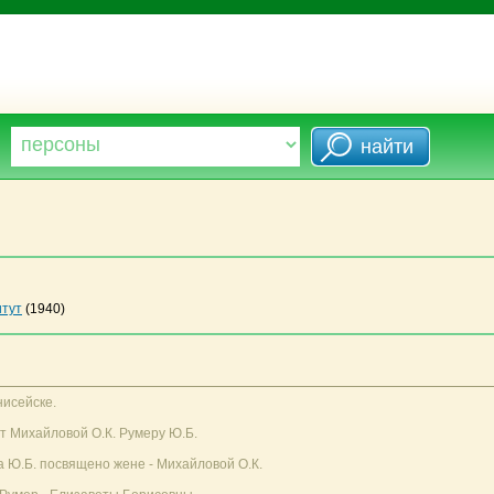
итут
(1940)
нисейске.
т Михайловой О.К. Румеру Ю.Б.
 Ю.Б. посвящено жене - Михайловой О.К.