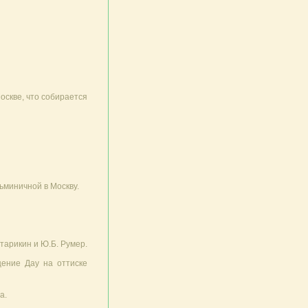
Москве, что собирается
ьминичной в Москву.
тарикин и Ю.Б. Румер.
ение Дау на оттиске
а.