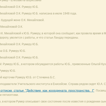
 Румер - Елизаветы Борисовны
ихайловой О.К. Румеру Ю.Б.
ихайловой О.К. Румеру Ю.Б. написана в июле 1948 года.
 будущей жене О.К. Михайловой.
 Михайловой О.К.
.К. Михайловой к Ю.Б. Румеру, в которой она сообщает, как провела время в 
 дорогу, уволится с работы, и что статьи Ландау переданы.
ихайловой О.К. Румеру Ю.Б.
а О.Б. Румеру Ю.Б.
ихайловой О.К. Румеру Ю.Б.
 Румеру Ю.Б., в котором обсуждаются работы Ю.Б., привезенные Ольгой Куз
Румеру Ю.Б.
й карточки Румеру Ю.Б. от Стечкина Б.С.
подаватели Учительского института в Енисейске. Справа рядом сидят Ю.А. С
ттиске статьи "Действие как координата пространства. I"
Посвящ
и пятиоптики.
, в котором Румер описывает свое состояние после известия о рождении сын