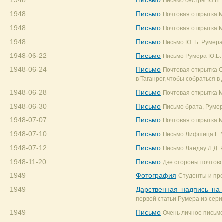
1948
Письмо
Письмо сестры Ю.Б.
1948
Письмо
Почтовая открытка М
1948
Письмо
Почтовая открытка М
1948
Письмо
Письмо Ю. Б. Румера
1948-06-22
Письмо
Письмо Румера Ю.Б.
1948-06-24
Письмо
Почтовая открытка О
в Таганрог, чтобы собраться в
1948-06-28
Письмо
Почтовая открытка М
1948-06-30
Письмо
Письмо брата, Румер
1948-07-07
Письмо
Почтовая открытка М
1948-07-10
Письмо
Письмо Лифшица Е.М.
1948-07-12
Письмо
Письмо Ландау Л.Д. 
1948-11-20
Письмо
Две стороны почтово
1949
Фотография
Студенты и пре
1949
Дарственная надпись на о
первой статьи Румера из сери
1949
Письмо
Очень личное письмо