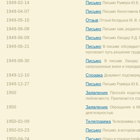
1949-02-14
Письмо
Письмо Румера Ю.Б. 
1949-04-07
Письмо
Письмо Леонтовича 
1949-05-15
Отзыв
Отзыв Келдыша М. В. о
1949-06-08
Письмо
Письмо зам. редакт
1949-06-09
Письмо
Письмо Ландау Л.Д. 
1949-06-21
Письмо
В письме обсуждаетс
прелагает путь решения труд
1949-08-30
Письмо
В письме Ландау 
запрошенные книги и передае
1949-12-10
Справка
Документ подтвержд
1949-12-27
Письмо
Письмо Румера Ю.Б. 
1950
Заявление
Просьба ходата
любом месте. Прилагается сп
1950
Заявление
Обращение в МГ
деятельностью.
1950-02-09
Телеграмма
Телеграмма с п
1950-03-23
Письмо
Письмо, в котором а
1950-04-24
Письмо
Отказ в трудоустрой