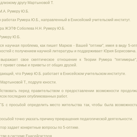
длизкому другу Мартыновой Т.
М.А. Румеру Ю.Б.
 работах Румера Ю.Б., направленный в Енисейский учительский институт.
ора ЖЭТФ Соболева Н.Н. Румеру Ю.Б.
Румеру Ю.Б.
я научная проблема, как пишет Марков - Вашей "оптики", имея в виду 5-опт
ностей с получением научной литературы и поддерживает Юрия Борисовича.
выражает свое скептическое отношение к Теории Румера "пятимерье"
т привет семье и приветы от общих друзей.
ающий, что Румер Ю.Б. работает в Енисейском учительском институте.
Мартыновой Т., подруге юности.
йствовать перед правительством о предоставлении возможности продолж
исок последних опубликованных работ.
Б с просьбой определить место жительства так, чтобы была возможност
росьбой точно указать причину прекращения педагогической деятельности.
втор задает конкретные вопросы по 5-оптике.
стве в системе Енисейскстроя.