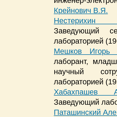
инженер-электро
Крейнович В.Я.
Нестерихин
Заведующий се
лабораторией
(1
Мешков Игорь 
лаборант, младш
научный сотр
лабораторией
(1
Хабахпашев А
Заведующий лаб
Паташинский Але