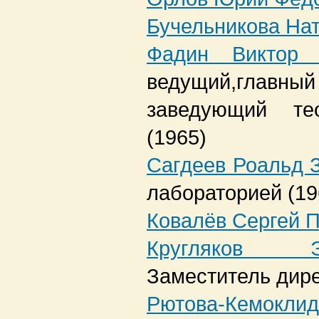
Бучельникова На
Фадин Виктор 
ведущий,главны
заведующий те
(1965)
Сагдеев Роальд 
лабораторией
(1
Ковалёв Сергей 
Кругляков 
Заместитель дир
Рютова-Кемо