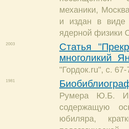
механики, Москва
и издан в виде 
ядерной физики 
2003
Статья "Прек
многоликий Ян
"Гордок.ru", с. 67-
1981
Биобиблиогра
Румера Ю.Б. И
содержащую ос
юбиляра, крат