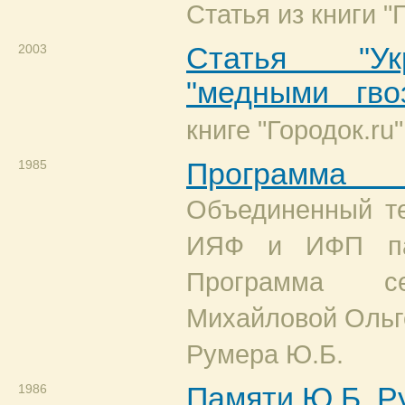
Статья из книги "Г
2003
Статья "Ук
"медными гво
книге "Городок.ru"
1985
Програм
Объединенный те
ИЯФ и ИФП па
Программа с
Михайловой Ольг
Румера Ю.Б.
1986
Памяти Ю.Б. Р