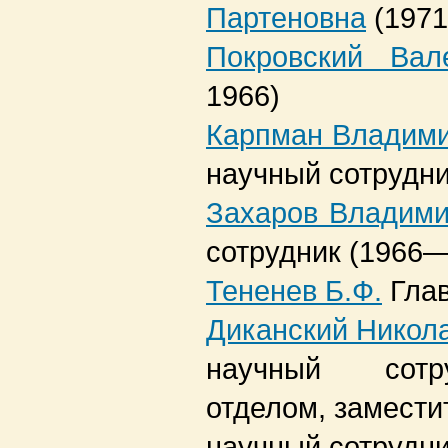
Партеновна
(197
Покровский Вал
1966)
Карпман Владим
научный сотрудн
Захаров Владими
сотрудник
(1966—
Тененев Б.Ф.
Гла
Диканский Никол
научный сотр
отделом, замести
научный сотрудн