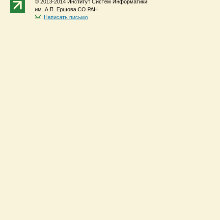
© 2013-2014 Институт Систем Информатики
им. А.П. Ершова СО РАН
Написать письмо