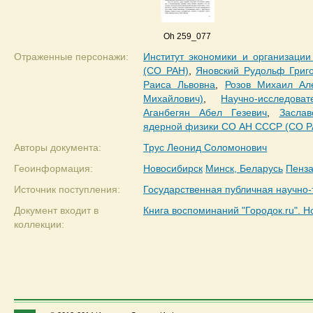
Oh 259_077
Отраженные персонажи:
Институт экономики и организац
(СО РАН)
,
Яновский Рудольф Григ
Раиса Львовна
,
Розов Михаил Ал
Михайлович)
,
Научно-исследов
Аганбегян Абел Гезевич
,
Заслав
ядерной физики СО АН СССР (СО Р
Авторы документа:
Трус Леонид Соломонович
Геоинформация:
Новосибирск
Минск, Беларусь
Пенз
Источник поступления:
Государственная публичная научно
Документ входит в
Книга воспоминаний "Городок.ru". Но
коллекции: