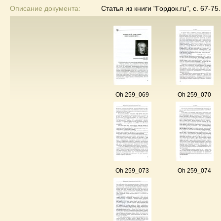
Описание документа:
Статья из книги "Гордок.ru", с. 67-75.
Oh 259_069
Oh 259_070
Oh 259_073
Oh 259_074