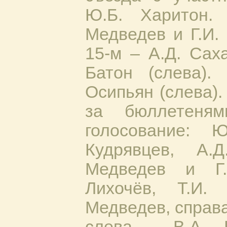
Ю.Б. Харитон.
Медведев и Г.И.
15-м – А.Д. Сах
Батон (слева)
Осипьян (слева).
за бюллетеня
голосование: Ю
Кудрявцев, А.
Медведев и Г.
Лихочёв, Т.И. 
Медведев, справа
слева - В.А. К