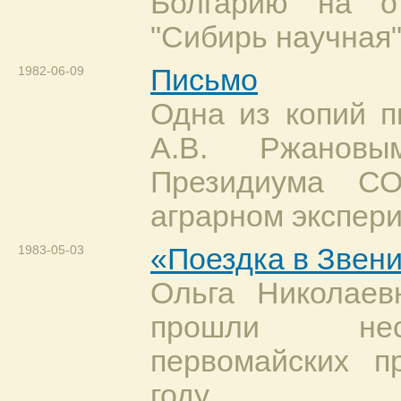
Болгарию на о
"Сибирь научная"
1982-06-09
Письмо
Одна из копий п
А.В. Ржановы
Президиума С
аграрном экспер
1983-05-03
«Поездка в Звен
Ольга Николаев
прошли нес
первомайских п
году.