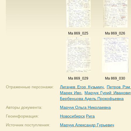
Ma 869_025
Ma 869_026
Ma 869_029
Ma 869_030
Отраженные персонажи:
Лигачев Егор Кузьмич
,
Петров Рэм
Марек Иво
,
Марчук Гурий Иванови
Бербенцова Адель Прокофьевна
Авторы документа:
Марчук Ольга Николаевна
Геоинформация:
Новосибирск
Рига
Источник поступления:
Марчук Александр Гурьевич