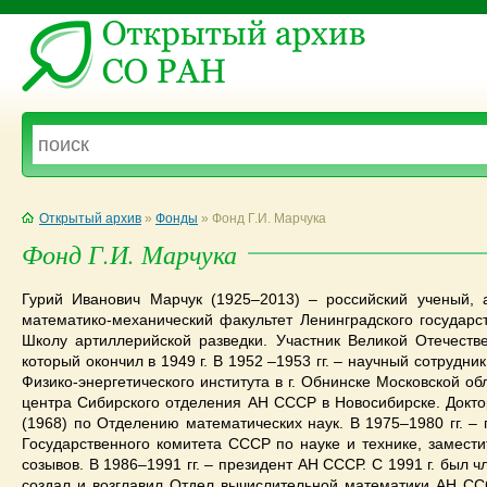
Открытый архив
»
Фонды
» Фонд Г.И. Марчука
Фонд Г.И. Марчука
Гурий Иванович Марчук (1925–2013) – российский ученый, 
математико-механический факультет Ленинградского государс
Школу артиллерийской разведки. Участник Великой Отечеств
который окончил в 1949 г. В 1952 –1953 гг. – научный сотрудни
Физико-энергетического института в г. Обнинске Московской об
центра Сибирского отделения АН СССР в Новосибирске. Докто
(1968) по Отделению математических наук. В 1975–1980 гг. 
Государственного комитета СССР по науке и технике, замест
созывов. В 1986–1991 гг. – президент АН СССР. С 1991 г. был 
создал и возглавил Отдел вычислительной математики АН ССС