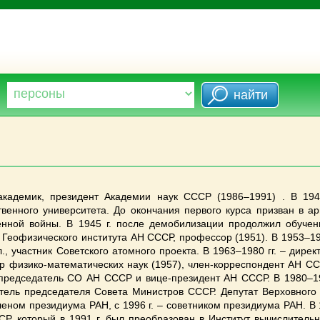
академик, президент Академии наук СССР (1986–1991) . В 194
твенного университета. До окончания первого курса призван в а
енной войны. В 1945 г. после демобилизации продолжил обучен
к Геофизического института АН СССР, профессор (1951). В 1953–196
л., участник Советского атомного проекта. В 1963–1980 гг. – дире
р физико-математических наук (1957), член-корреспондент АН СС
– председатель СО АН СССР и вице-президент АН СССР. В 1980–19
итель председателя Совета Министров СССР. Депутат Верховног
членом президиума РАН, с 1996 г. – советником президиума РАН. В 
Р, который в 1991 г. был преобразован в Институт вычислитель