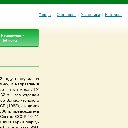
Фонды
|
О проекте
|
Участники
|
Контакты
Расширенный
поиск
2 году поступил на
рмию, и направлен в
ие на матмехе ЛГУ,
2 гг. – зав. отделом
ктор Вычислительного
СР (1962), академик
86 гг. председатель
о Совета СССР 10–11
1980 г. Гурий Марчук
ной математики РАН,