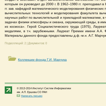
которым он руководил до 2000 г. В 1962–1980 гг. преподавал 
гг. зав. кафедрой математического моделирования физических 
вычислительных технологий и моделирования факультета вычи
научных работ по вычислительной и прикладной математике, в
задачах физики атмосферы и океана, окружающей среды, в имму
из космоса». Герой Социалистического труда (1975), Лауреа
медалями, в т.ч. зарубежными. Лауреат Премии имени А.А.
Материалы данного фонда предоставлены д.ф.-м.н. А.Г. Марч
Подколлеций: 2 | Документов: 0
Коллекции фонда Г.И. Марчука
© 2013-2014 Институт Систем Информатики
им. А.П. Ершова СО РАН
Написать письмо