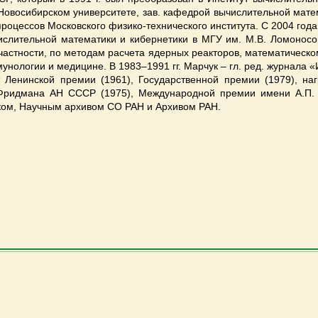
в Новосибирском университете, зав. кафедрой вычислительной мат
процессов Московского физико-технического института. С 2004 год
слительной математики и кибернетики в МГУ им. М.В. Ломоносо
 частности, по методам расчета ядерных реакторов, математическ
нологии и медицине. В 1983–1991 гг. Марчук – гл. ред. журнала 
т Ленинской премии (1961), Государственной премии (1979), н
 Фридмана АН СССР (1975), Международной премии имени А.П. К
уком, Научным архивом СО РАН и Архивом РАН.