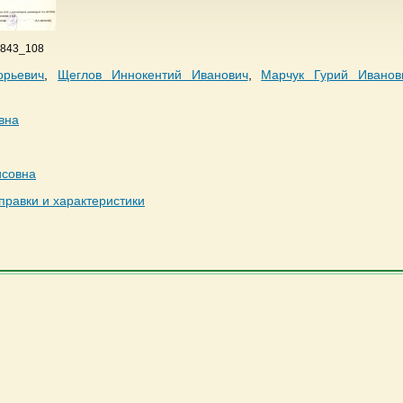
 843_108
орьевич
,
Щеглов Иннокентий Иванович
,
Марчук Гурий Иванов
вна
исовна
правки и характеристики