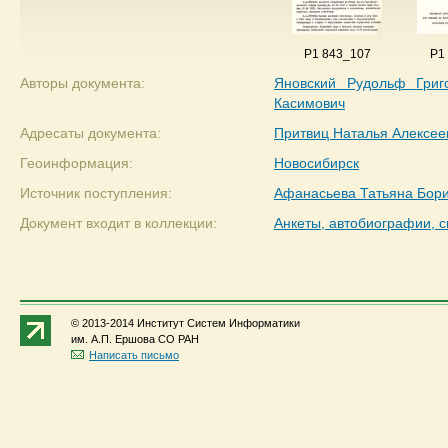
P1 843_107
P1
Авторы документа:
Яновский Рудольф Григ
Касимович
Адресаты документа:
Притвиц Наталья Алексее
Геоинформация:
Новосибирск
Источник поступления:
Афанасьева Татьяна Бор
Документ входит в коллекции:
Анкеты, автобиографии, с
© 2013-2014 Институт Систем Информатики
им. А.П. Ершова СО РАН
Написать письмо