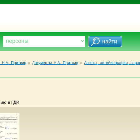
 Н.А. Притвиц
»
Документы Н.А. Притвиц
»
Анкеты, автобиографии, спра
ию в ГДР.