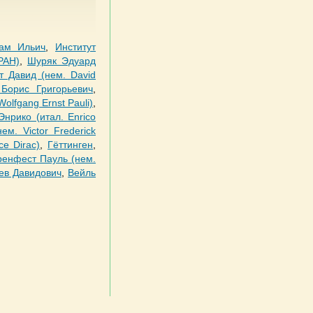
ам Ильич
,
Институт
РАН)
,
Шуряк Эдуард
т Давид (нем. David
 Борис Григорьевич
,
olfgang Ernst Pauli)
,
нрико (итал. Enrico
м. Victor Frederick
e Dirac)
,
Гёттинген
,
ренфест Пауль (нем.
ев Давидович
,
Вейль