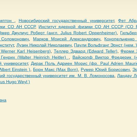
омптон
,
Новосибирский государственный университет
,
Фет Абр
ники СО АН СССР
,
Институт ядерной физики СО АН СССР (СО 
мер Джулиус Роберт (англ. Julius Robert Oppenheimer)
,
Гильбер
 Соломонович
,
Марков Моисей Александрович
,
Конопельченко
нститут
,
Лузин Николай Николаевич
,
Паули Вольфганг Эрнст (нем. W
Werner Karl Heisenberg)
,
Теллер Эдвард (Edward Teller)
,
Ферми Э
Генрих (Walter Heinrich Heitler)
,
Вайскопф Виктор Фредерик (не
й университет
,
Дирак Поль Адриен Морис (фр. Paul Adrien Mauric
bert Einstein )
,
Борн Макс (Max Born)
,
Румер Юрий Борисович
,
Э
ий государственный университет им. М. В. Ломоносова
,
Ландау Л
us Hugo Weyl )
вна