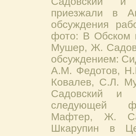
Садовский и 
приезжали в А
обсуждения раб
фото: В Обском 
Мушер, Ж. Садов
обсуждением: Си
А.М. Федотов, Н.
Ковалев, С.Л. М
Садовский и 
следующей фо
Мафтер, Ж. С
Шкарупин в Це