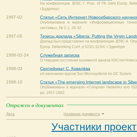
На конференции JENC-7. Proc. of 7th Joint Europ. Netw
г.Будапешт.
1997-02
Статья «Сеть Интернет Новосибирского научно
Опубликована в журнале «Информационные техно
системы», № 2, с. 24-32.
1997-05
Тезисы доклада «Siberia: Putting the Virgin Lands
Доклад был представлен на конференции JENC-8. Опубли
Europ. Networking Conf. p.523/1-523/4. г.Эдинбург.
1998-02-24
Служебная записка
О текущем состоянии наземного канала NSCnet Новоси
1998-03
Сертификат С. Ковалёва
об окончании курсов Sun Microsystems по ОС Solaris.
1998-10
Статья «The emerging Internet landscape in Sibe
Опубликована в журнале «Computer Networks and ISDN
pp. 1657-1662.
Отражен в документах
Дата
Название документа
Участники проек