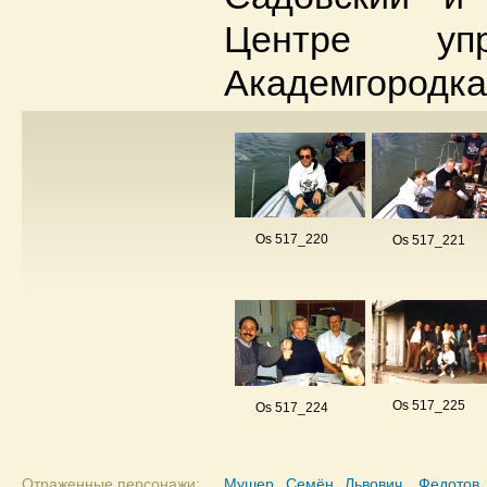
Центре упр
Академгородка
Os 517_220
Os 517_221
Os 517_225
Os 517_224
Отраженные персонажи:
Мушер Семён Львович
,
Федотов