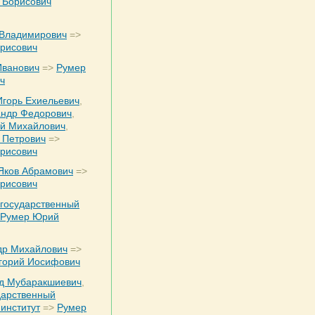
 Борисович
 Владимирович
=>
рисович
Иванович
=>
Румер
ч
Игорь Ехиельевич
,
андр Федорович
,
й Михайлович
,
 Петрович
=>
рисович
Яков Абрамович
=>
рисович
 государственный
Румер Юрий
др Михайлович
=>
игорий Иосифович
д Мубаракшиевич
,
дарственный
 институт
=>
Румер