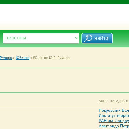
 Румера
»
Юбилеи
»
80-летие Ю.Б. Румера
Автор => Адреса
Покровский Ва
Институт теоре
РАН им. Ландау
Александр Пет