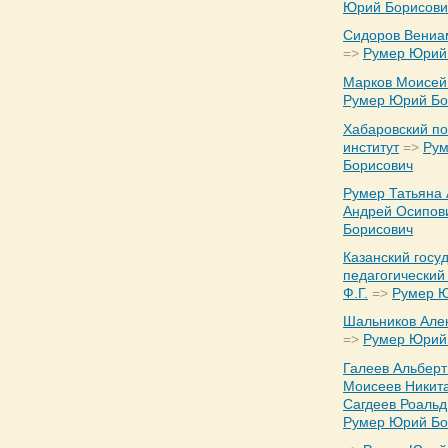
Юрий Борисови
Сидоров Вениа
=>
Румер Юрий
Марков Моисей
Румер Юрий Бо
Хабаровский по
институт
=>
Ру
Борисович
Румер Татьяна
Андрей Осипов
Борисович
Казанский госу
педагогический 
Ф.Г.
=>
Румер Ю
Шальников Але
=>
Румер Юрий
Галеев Альберт
Моисеев Никит
Сагдеев Роальд
Румер Юрий Бо