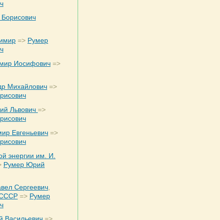
ч
 Борисович
имир
=>
Румер
ч
мир Иосифович
=>
др Михайлович
=>
рисович
ний Львович
=>
рисович
мир Евгеньевич
=>
рисович
ой энергии им. И.
>
Румер Юрий
авел Сергеевич
,
 СССР
=>
Румер
ч
й Васильевич
=>