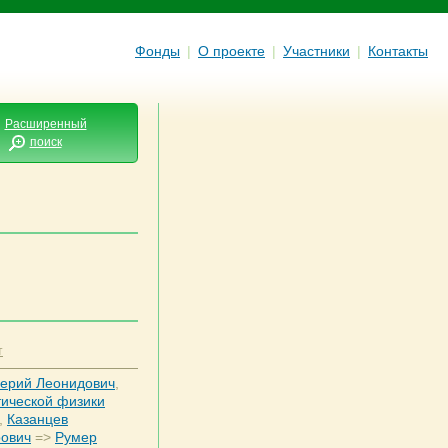
Фонды
|
О проекте
|
Участники
|
Контакты
Расширенный
поиск
т
лерий Леонидович
,
тической физики
,
Казанцев
рович
=>
Румер