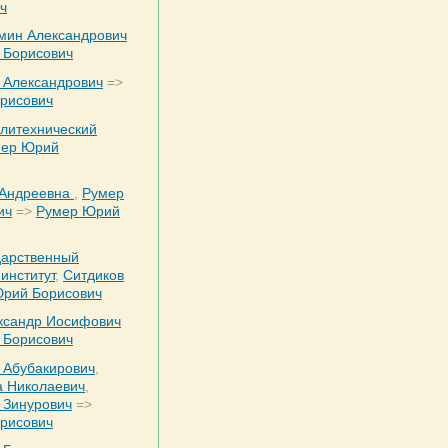
ч
мин Александрович
 Борисович
 Александрович
=>
рисович
литехнический
мер Юрий
 Андреевна
,
Румер
ич
=>
Румер Юрий
дарственный
институт
,
Ситдиков
рий Борисович
ксандр Иосифович
 Борисович
 Абубакирович
,
а Николаевич
,
 Зинурович
=>
рисович