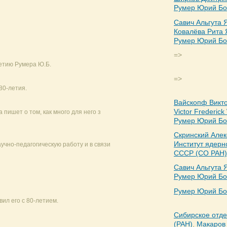
Румер Юрий Бо
Савич Альгута 
Ковалёва Рита
Румер Юрий Бо
=>
етию Румера Ю.Б.
=>
80-летия.
Вайскопф Викто
Victor Frederick
 пишет о том, как много для него з
Румер Юрий Бо
Скринский Алек
Институт ядер
учно-педагогическую работу и в связи
СССР (СО РАН)
Савич Альгута 
Румер Юрий Бо
Румер Юрий Бо
вил его с 80-летием.
Сибирское отд
(РАН)
,
Макаров