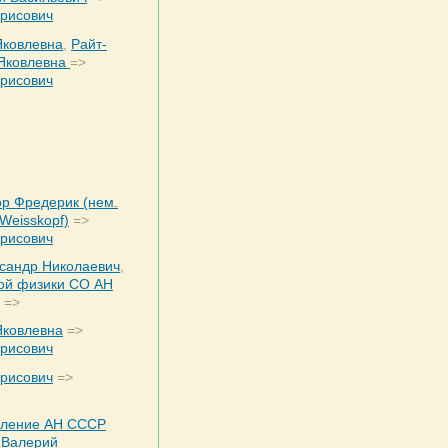
рисович
Яковлевна
,
Райт-
 Яковлевна
=>
рисович
р Фредерик (нем.
 Weisskopf)
=>
рисович
сандр Николаевич
,
ной физики СО АН
=>
Яковлевна
=>
рисович
рисович
=>
еление АН СССР
 Валерий