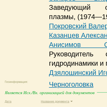
Заведующий о
плазмы,
(1974—1
Покровский Вале
Казанцев Алекса
Анисимов С
Руководитель 
гидродинамики и
Дзялошинский Иг
Геоинформация:
Черноголовка
Является Исх./Вх. организацией для документов
Дата
Название документа