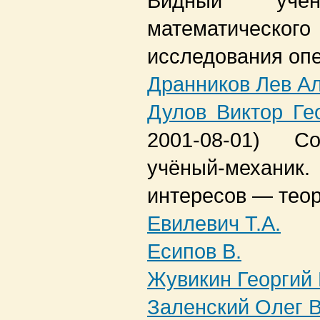
Видный уче
математичес
исследования оп
Дранников Лев А
Дулов Виктор Ге
2001-08-01)
Со
учёный-механ
интересов — тео
Евилевич Т.А.
Есипов В.
Жувикин Георгий
Заленский Олег 