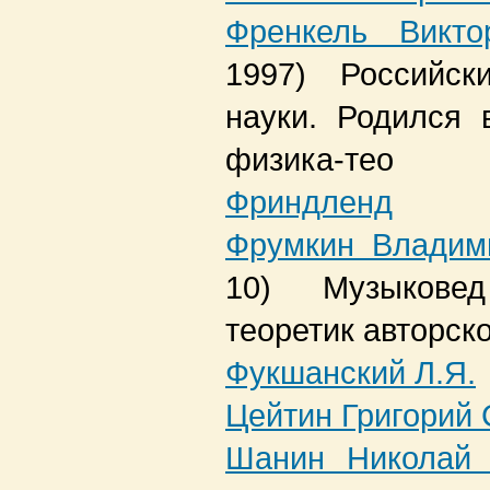
Френкель Викт
1997)
Российс
науки. Родился
физика-тео
Фриндленд
Фрумкин Владим
10)
Музыкове
теоретик авторск
Фукшанский Л.Я.
Цейтин Григорий
Шанин Николай 