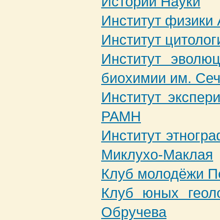
Истории Науки
Институт физики
Институт цитоло
Институт эволю
биохимии им. Се
Институт экспер
РАМН
Институт этногр
Миклухо-Маклая
Клуб молодёжи П
Клуб юных геоло
Обручева