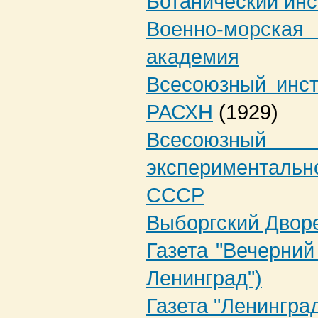
Ботанический ин
Военно-морск
академия
Всесоюзный инст
РАСХН
(1929)
Всесоюзн
экспериментал
СССР
Выборгский Двор
Газета "Вечерний
Ленинград")
Газета "Ленингра