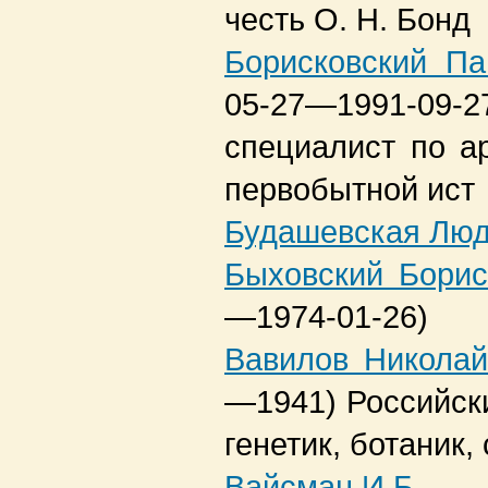
честь О. Н. Бонд
Борисковский П
05-27—1991-09-2
специалист по а
первобытной ист
Будашевская Лю
Быховский Борис
—1974-01-26)
Вавилов Николай
—1941)
Российск
генетик, ботаник,
Вайсман И.Б.