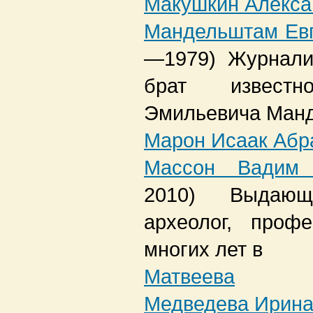
Макушкин Алекс
Мандельштам Ев
—1979)
Журнали
брат извест
Эмильевича Ман
Марон Исаак Абр
Массон Вадим 
2010)
Выдающ
археолог, проф
многих лет в
Матвеева
Медведева Ирина