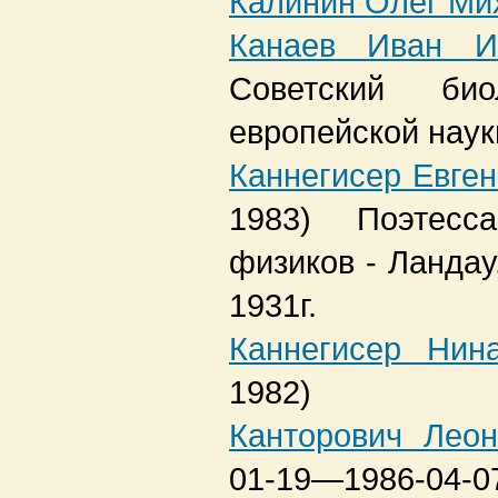
Калинин Олег Ми
Канаев Иван И
Советский биол
европейской наук
Каннегисер Евге
1983)
Поэтесс
физиков - Ландау
1931г.
Каннегисер Нин
1982)
Канторович Лео
01-19—1986-04-0