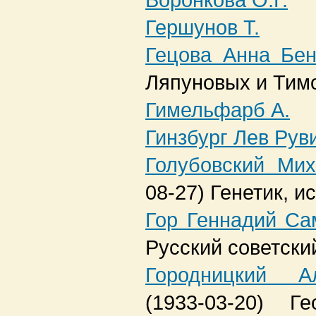
Воронкова О.Г.
Гершунов Т.
Гецова Анна Бен
Ляпуновых и Тим
Гимельфарб А.
Гинзбург Лев Рув
Голубовский Ми
08-27)
Генетик, и
Гор Геннадий Са
Русский советски
Городницкий А
(1933-03-20)
Ге