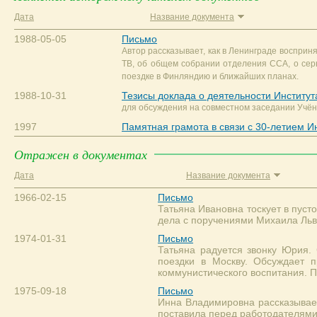
Дата
Название документа
1988-05-05
Письмо
Автор рассказывает, как в Ленинграде воспри
ТВ, об общем собрании отделения ССА, о сер
поездке в Финляндию и ближайших планах.
1988-10-31
Тезисы доклада о деятельности Институ
для обсуждения на совместном заседании Учё
1997
Памятная грамота в связи с 30-летием И
Отражен в документах
Дата
Название документа
1966-02-15
Письмо
Татьяна Ивановна тоскует в пусто
дела с поручениями Михаила Льво
1974-01-31
Письмо
Татьяна радуется звонку Юрия. 
поездки в Москву. Обсуждает 
коммунистического воспитания. П
1975-09-18
Письмо
Инна Владимировна рассказывает
поставила перед работодателями