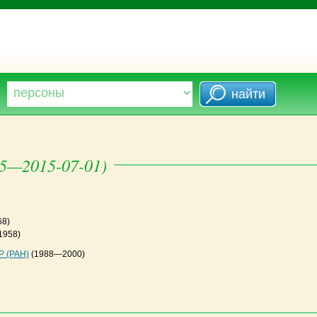
25—2015-07-01)
68)
1958)
Р (РАН)
(1988—2000)