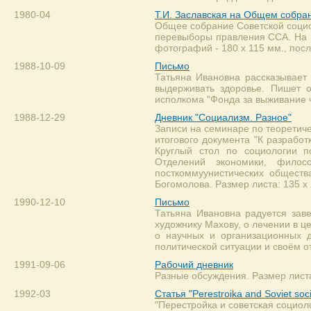
1980-04
Т.И. Заславская на Общем собра
Общее собрание Советской социо
перевыборы правления ССА. На вт
фотографий - 180 х 115 мм., посл
1988-10-09
Письмо
Татьяна Ивановна рассказывает
выдерживать здоровье. Пишет 
исполкома "Фонда за выживание ч
1988-12-29
Дневник "Социализм. Разное"
Записи на семинаре по теоретич
итогового документа "К разрабо
Круглый стол по социологии 
Отделений экономики, фило
посткоммуунистических обществ
Богомолова. Размер листа: 135 х
1990-12-10
Письмо
Татьяна Ивановна радуется заве
художнику Махову, о лечении в 
о научных и организационных 
политической ситуации и своём 
1991-09-06
Рабочий дневник
Разные обсуждения. Размер листа
1992-03
Статья "Perestroika and Soviet soc
"Перестройка и советская социологи