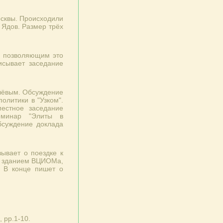
сквы. Происходили
 Ядов. Размер трёх
м позволяющим это
исывает заседание
ачёвым. Обсуждение
олитики в "Узком".
естное заседание
еминар "Элиты в
бсуждение доклада
ывает о поездке к
о зданием ВЦИОМа,
. В конце пишет о
, pp.1-10.