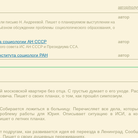
автор/полу
автор
няли письмо Н. Андреевой. Пишет о планируемом выступлении на
ьёзном обсуждении проблемы социологического образования, о
та социологии АН СССР
автор
ного совета ИС АН СССР и Президиума ССА.
нститута социологи РАН
автор
й московской квартире без отца. С грустью думает о его уходе. Рас
вича. Пишет о своих планах, о том, как прошёл симпозиум.
Собирается ложиться в больницу. Перечисляет все дела, которы
проблему работы для Юрия. Описывает ситуацию в ИСИ, а ко
ишет о летних планах.
 подругам, как развивается идея её переезда в Ленинград. Сообщ
. Пишет о своих душевных переживаниях.