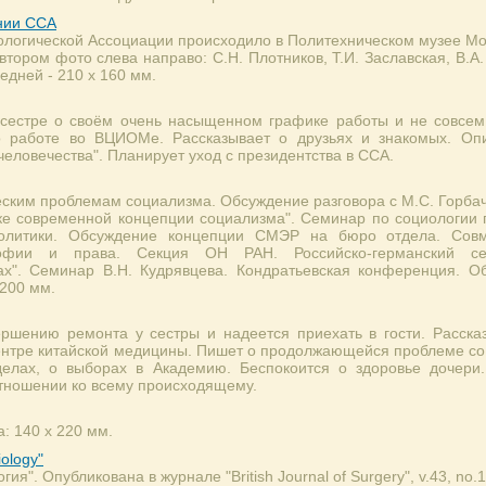
нии ССА
логической Ассоциации происходило в Политехническом музее Мо
ором фото слева направо: С.Н. Плотников, Т.И. Заславская, В.А.
едней - 210 х 160 мм.
 сестре о своём очень насыщенном графике работы и не совсе
о работе во ВЦИОМе. Рассказывает о друзьях и знакомых. Оп
еловечества". Планирует уход с президентства в ССА.
еским проблемам социализма. Обсуждение разговора с М.С. Горб
тке современной концепции социализма". Семинар по социологии п
политики. Обсуждение концепции СМЭР на бюро отдела. Совм
софии и права. Секция ОН РАН. Российско-германский с
ах". Семинар В.Н. Кудрявцева. Кондратьевская конференция. О
 200 мм.
ршению ремонта у сестры и надеется приехать в гости. Рассказ
центре китайской медицины. Пишет о продолжающейся проблеме с
делах, о выборах в Академию. Беспокоится о здоровье дочери
отношении ко всему происходящему.
: 140 х 220 мм.
iology"
я". Опубликована в журнале "British Journal of Surgery", v.43, no.1