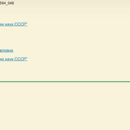
 594_048
ии наук СССР"
вловна
ии наук СССР"