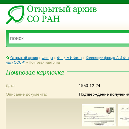
Открытый архив
»
Фонды
»
Фонд А.И.Фета
»
Коллекции фонда А.И.Фе
наук СССР"
»
Почтовая карточка
Почтовая карточка
Дата:
1953-12-24
Описание документа:
Подтверждение получения