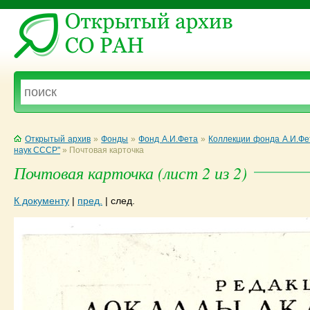
Открытый архив
»
Фонды
»
Фонд А.И.Фета
»
Коллекции фонда А.И.Фе
наук СССР"
»
Почтовая карточка
Почтовая карточка (лист 2 из 2)
К документу
|
пред.
|
след.