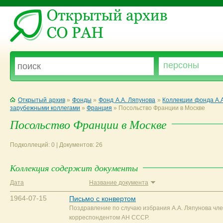
Открытый архив
»
Фонды
»
Фонд А.А. Ляпунова
»
Коллекции фонда А.
зарубежными коллегами
»
Франция
»
Посольство Франции в Москве
Посольство Франции в Москве
Подколлеций: 0 | Документов: 26
Коллекция содержит документы
Дата
Название документа
1964-07-15
Письмо с конвертом
Поздравление по случаю избрания А.А. Ляпунова чл
корреспондентом АН СССР.