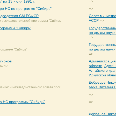
 на 13 июня 1991 г.
=>
ро НС по программе "Сибирь"
=>
редседателя СМ РСФСР
Совет министр
АССР
=>
о-исследовательской программы "Сибирь
рограммы "Сибирь"
Государственн
по делам науки
=>
Государственн
по делам науки
рограмме "Сибирь"
=>
егионов
Администрация
области
,
Админ
бирь".
Алтайского кра
Иркутской обла
Добрецов Нико
Муха Виталий 
ение" и межведомственного совета прог
=>
о НС программы "Сибирь"
=>
Добрецов Нико