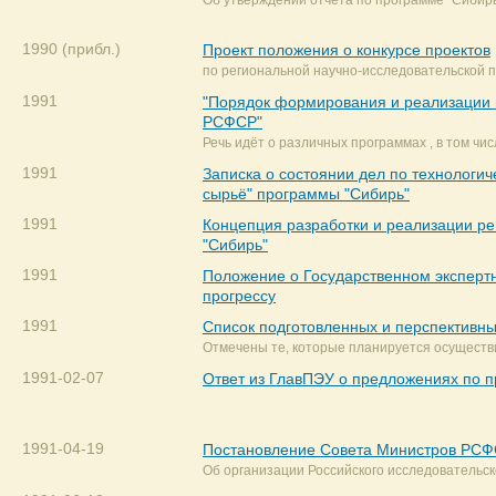
Об утверждении отчёта по программе "Сибирь
1990 (прибл.)
Проект положения о конкурсе проектов
по региональной научно-исследовательской п
1991
"Порядок формирования и реализации 
РСФСР"
Речь идёт о различных программах , в том чис
1991
Записка о состоянии дел по технолог
сырьё" программы "Сибирь"
1991
Концепция разработки и реализации р
"Сибирь"
1991
Положение о Государственном эксперт
прогрессу
1991
Список подготовленных и перспективн
Отмечены те, которые планируется осуществи
1991-02-07
Ответ из ГлавПЭУ о предложениях по п
1991-04-19
Постановление Совета Министров РС
Об организации Российского исследовательск