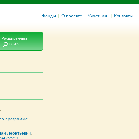
Фонды
|
О проекте
|
Участники
|
Контакты
Расширенный
поиск
т
по программе
лай Леонтьевич
,
 АН СССР