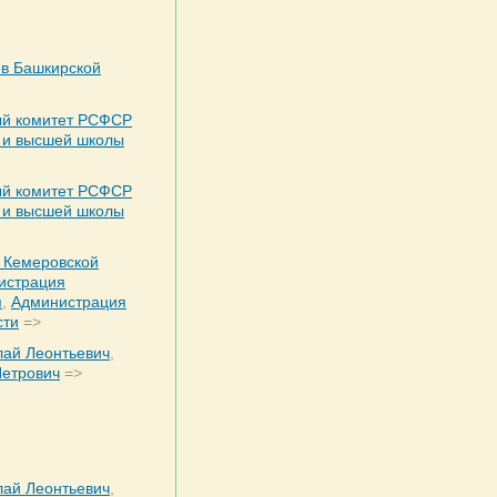
ов Башкирской
ый комитет РСФСР
 и высшей школы
ый комитет РСФСР
 и высшей школы
 Кемеровской
истрация
я
,
Администрация
сти
=>
лай Леонтьевич
,
Петрович
=>
лай Леонтьевич
,