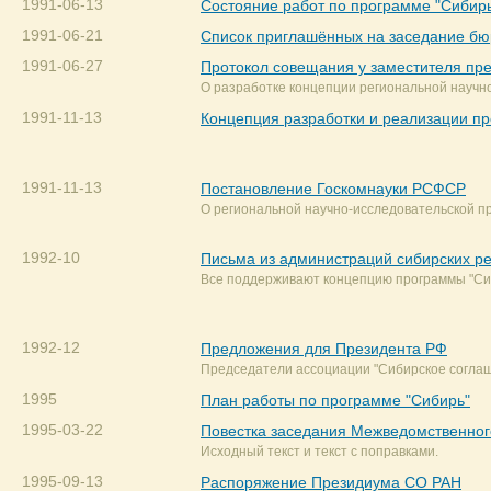
1991-06-13
Состояние работ по программе "Сибирь"
1991-06-21
Список приглашённых на заседание бю
1991-06-27
Протокол совещания у заместителя п
О разработке концепции региональной научн
1991-11-13
Концепция разработки и реализации п
1991-11-13
Постановление Госкомнауки РСФСР
О региональной научно-исследовательской п
1992-10
Письма из администраций сибирских р
Все поддерживают концепцию программы "Си
1992-12
Предложения для Президента РФ
Председатели ассоциации "Сибирское соглаш
1995
План работы по программе "Сибирь"
1995-03-22
Повестка заседания Межведомственног
Исходный текст и текст с поправками.
1995-09-13
Распоряжение Президиума СО РАН