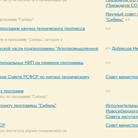
" за 12-ю пятилетку и организации ра
(Президиум СО
Научный совет 
"Сибирь"
=>
рограмме "Сибирь".
программ научно-технического прогресса
=>
ле и программе "Сибирь", которая о
ической части подпрограммы "Агропромышленное
=>
Добрецов Ни
егиональных НИП на примере программы
=>
ном Совете РСФСР по научно-техническому
Совет министр
ых программ
=>
ть по программе "Сибирь".
роекту программы "Сибирь"
Исполнительны
Новосибирского
Совета депутат
ФСР
Совет министр
ого института научно-технического пр