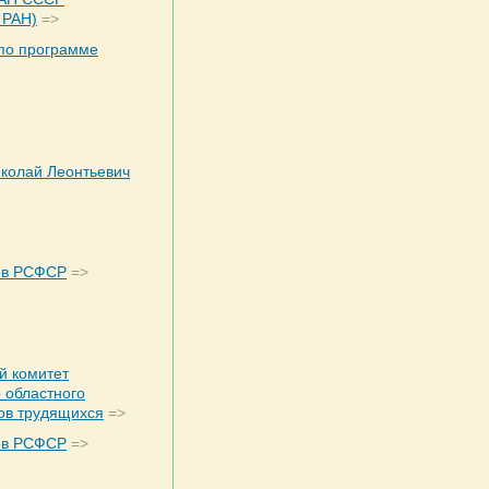
 РАН)
=>
по программе
колай Леонтьевич
ов РСФСР
=>
й комитет
 областного
ов трудящихся
=>
ов РСФСР
=>