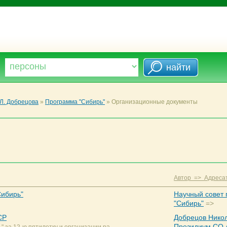
Л. Добрецова
»
Программа "Сибирь"
»
Организационные документы
Автор => Адреса
Сибирь"
Научный совет 
"Сибирь"
=>
СР
Добрецов Нико
Президиум СО