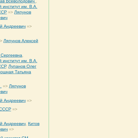
ав Всеволодович
,
 институт им. В.А.
ССР
=>
Ляпунов
евич
ей Андреевич
=>
>
Ляпунов Алексей
 Сергеевна
,
 институт им. В.А.
ССР
,
Лупанов Олег
ошная Татьяна
.
=>
Ляпунов
евич
ей Андреевич
=>
 СССР
=>
ей Андреевич
,
Китов
ович
=>