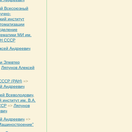
ый Всесоюзный
учно-
кий институт
втоматизации
тделение
тематики МИ им.
АН СССР
ксей Андреевич
и Элевтер
Ляпунов Алексей
СССР (РАН)
=>
ей Андреевич
гей Всеволодович
,
 институт им. В.А.
ССР
=>
Ляпунов
евич
ей Андреевич
=>
"Машиностроение"