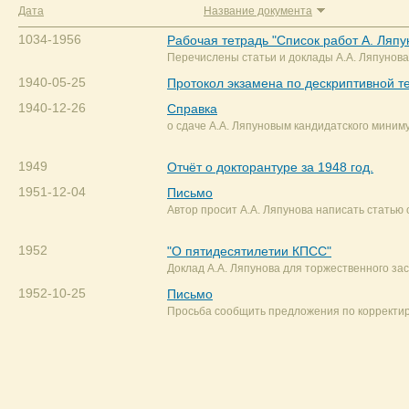
Дата
Название документа
1034-1956
Рабочая тетрадь "Список работ А. Ляпу
Перечислены статьи и доклады А.А. Ляпунова
1940-05-25
Протокол экзамена по дескриптивной т
1940-12-26
Справка
о сдаче А.А. Ляпуновым кандидатского миним
1949
Отчёт о докторантуре за 1948 год.
1951-12-04
Письмо
Автор просит А.А. Ляпунова написать статью
1952
"О пятидесятилетии КПСС"
Доклад А.А. Ляпунова для торжественного за
1952-10-25
Письмо
Просьба сообщить предложения по корректир