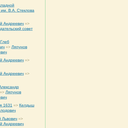
кладной
им. В.А. Стеклова
ей Андреевич
=>
дательский совет
 Глеб
ич
=>
Ляпунов
евич
ей Андреевич
=>
ей Андреевич
=>
Александр
=>
Ляпунов
евич
я 1631
=>
Келдыш
олодович
 Львович
=>
ей Андреевич