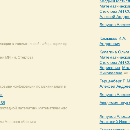
Келдыш Мстисл
Математический
Стеклова АН С
Алексей Андре
Ляпунов Алекс
Камышко И.А.
=
Андреевич
низации вычислительной лаборатории пр
Кулагина Ольга
Математический
ки МИ им. Стеклова.
Стеклова АН С
Борисович
,
Мол
Николаевна
=>
Герценберг П.М
Алексей Андре
о созыве конференции по механизации и
ки
Ляпунов Алекс
 69
Академия наук
рикладной математики Математического
Ляпунов Алекс
Анатолий Иван
ля Морского сборника.