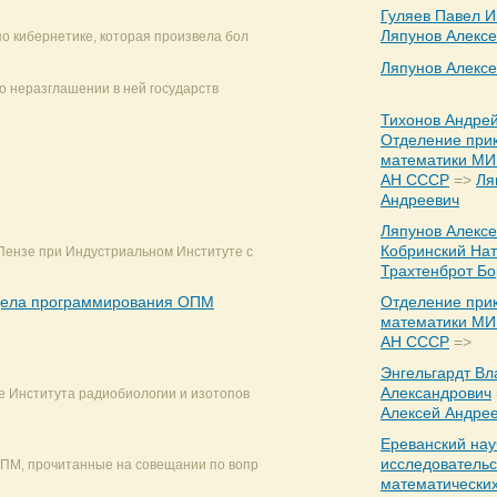
Гуляев Павел И
Ляпунов Алекс
о кибернетике, которая произвела бол
Ляпунов Алекс
у о неразглашении в ней государств
Тихонов Андре
Отделение при
математики МИ 
АН СССР
=>
Ля
Андреевич
Ляпунов Алекс
Кобринский На
 Пензе при Индустриальном Институте с
Трахтенброт Б
тдела программирования ОПМ
Отделение при
математики МИ 
АН СССР
=>
Энгельгардт В
Александрович
е Института радиобиологии и изотопов
Алексей Андре
Ереванский нау
исследовательс
ОПМ, прочитанные на совещании по вопр
математически