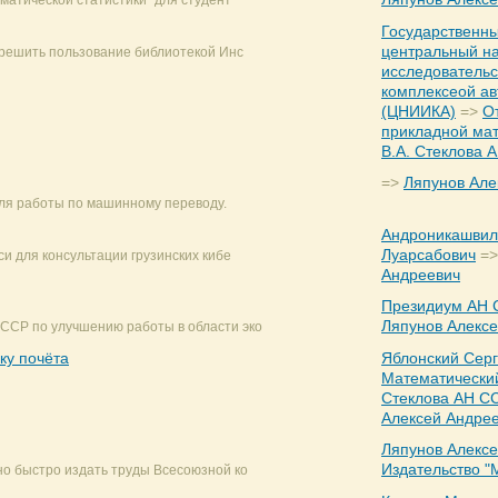
ематической статистики" для студент
Государственн
центральный на
азрешить пользование библиотекой Инс
исследовательс
комплексеой а
(ЦНИИКА)
=>
О
прикладной ма
В.А. Стеклова 
=>
Ляпунов Але
 для работы по машинному переводу.
Андроникашвил
Луарсабович
=>
си для консультации грузинских кибе
Андреевич
Президиум АН 
Ляпунов Алекс
ССР по улучшению работы в области эко
ку почёта
Яблонский Сер
Математический
Стеклова АН С
Алексей Андре
Ляпунов Алекс
Издательство 
но быстро издать труды Всесоюзной ко