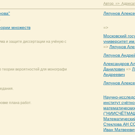
Автор => Адреса
нова"
Ляпунов Алекс
.
еории множеств
=>
Московский гос
университет им
ума и защите диссертации на учёную с
=>
Ляпунов Але
Ляпунов Андре
Александров А
Данилович
=>
Л
 о теории вероятностей для монографи
Андреевич
Ляпунов Алекс
седания.
Научно-исследо
институт счётн
овке плана работ.
математически
("НИИСЧЁТМАШ
Математический
Стеклова АН С
Иван Матвееви