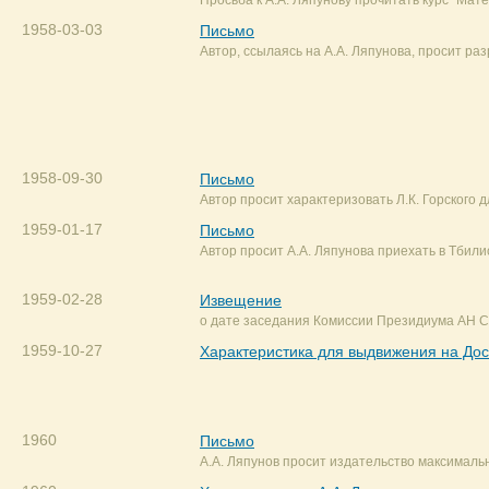
Просьба к А.А. Ляпунову прочитать курс "Мат
1958-03-03
Письмо
Автор, ссылаясь на А.А. Ляпунова, просит р
1958-09-30
Письмо
Автор просит характеризовать Л.К. Горского
1959-01-17
Письмо
Автор просит А.А. Ляпунова приехать в Тбили
1959-02-28
Извещение
о дате заседания Комиссии Президиума АН С
1959-10-27
Характеристика для выдвижения на Дос
1960
Письмо
А.А. Ляпунов просит издательство максималь