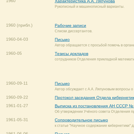
1960
Характеристика А.А. Ляпунова
Рукописный и машинописный варианты.
1960 (прибл.)
Рабочие записи
Списки диссертантов.
1960-04-03
Письмо
Автор обращается с просьбой помочь в орга
1960-05
Тезисы докладов
сотрудников Отделения прикладной математи
1960-09-11
Письмо
Автор обсуждает с А.А. Ляпуновым вопросы 
1960-09-22
Протокол заседания Отдела кибернети
1961-01-27
Выписка из постановления АН СССР №
Об утверждении Учёного совета Отделения п
1961-05-31
Сопроводительное письмо
к статье "Научное содержание кибернетики" д
1961-06-06