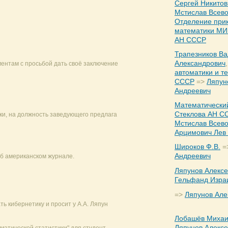
Сергей Никитов
Мстислав Всев
Отделение при
математики МИ 
АН СССР
Трапезников В
Александрович
ентам с просьбой дать своё заключение
автоматики и т
СССР
=>
Ляпун
Андреевич
Математический
Стеклова АН С
ки, на должность заведующего предлага
Мстислав Всев
Арцимович Лев
Широков Ф.В.
=
Андреевич
б американском журнале.
Ляпунов Алекс
Гельфанд Изра
=>
Ляпунов Але
ь кибернетику и просит у А.А. Ляпун
Лобашёв Миха
Ляпунов Алекс