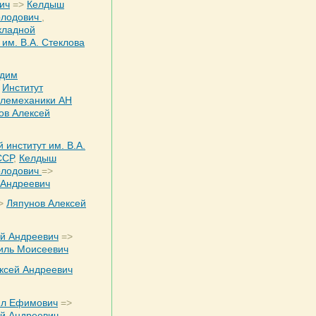
ич
=>
Келдыш
олодович
,
кладной
им. В.А. Стеклова
адим
,
Институт
елемеханики АН
ов Алексей
 институт им. В.А.
ССР
,
Келдыш
олодович
=>
 Андреевич
>
Ляпунов Алексей
ей Андреевич
=>
иль Моисеевич
ксей Андреевич
ил Ефимович
=>
ей Андреевич