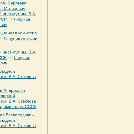
гий Сергеевич
,
ан Матвеевич
,
 институт им. В.А.
ССР
=>
Ляпунов
евич
ационная комиссия
>
Ляпунов Алексей
 институт им. В.А.
ССР
=>
Ляпунов
евич
кладной
им. В.А. Стеклова
ей Андреевич
,
кладной
им. В.А. Стеклова
адемия наук СССР
ав Всеволодович
,
кладной
им. В.А. Стеклова