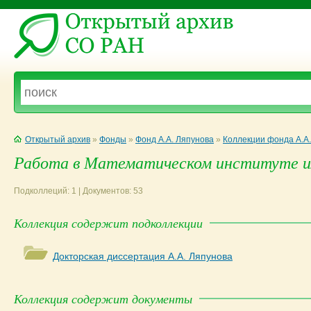
Открытый архив
»
Фонды
»
Фонд А.А. Ляпунова
»
Коллекции фонда А.А
Работа в Математическом институте и
Подколлеций: 1 | Документов: 53
Коллекция содержит подколлекции
Докторская диссертация А.А. Ляпунова
Коллекция содержит документы