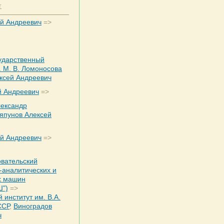
т
ей Андреевич
=>
ударственный
. М. В. Ломоносова
ксей Андреевич
й Андреевич
=>
лександр
япунов Алексей
ей Андреевич
=>
вательский
о-аналитических и
х машин
")
=>
 институт им. В.А.
ССР
,
Виноградов
ч