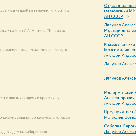
Отделение при
математики МИ 
ия прикладной математики МИ им. В.А.
АН СССР
=>
Ляпунов Алекс
Редакционно-из
оводу работы А.А. Маркова "Теория ал
АН СССР
Кржижановский
Максимилианов
 семинаре Энергетического института.
Алексей Андре
Ляпунов Алекс
Ляпунов Алекс
Реформатский 
Александрович
ё различных секциях и просит А.А.
Алексей Андре
Предприятие п/
Мстислав Всев
рограммирующим программам, о котором
Соболев Сергей
Ляпунов Алекс
с докладом по кибернетике.