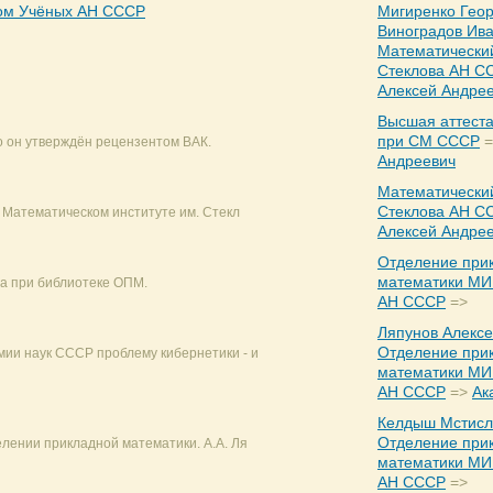
Дом Учёных АН СССР
Мигиренко Геор
Виноградов Ив
Математический
Стеклова АН С
Алексей Андре
Высшая аттест
при СМ СССР
=
о он утверждён рецензентом ВАК.
Андреевич
Математический
Стеклова АН С
в Математическом институте им. Стекл
Алексей Андре
Отделение при
математики МИ 
та при библиотеке ОПМ.
АН СССР
=>
Ляпунов Алекс
Отделение при
ии наук СССР проблему кибернетики - и
математики МИ 
АН СССР
=>
Ак
Келдыш Мстисл
Отделение при
лении прикладной математики. А.А. Ля
математики МИ 
АН СССР
=>