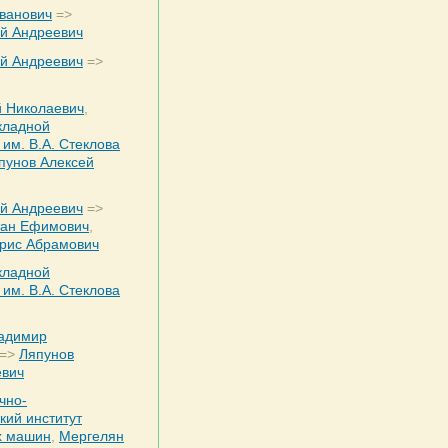
ванович
=>
ей Андреевич
ей Андреевич
=>
й Николаевич
,
кладной
им. В.А. Стеклова
пунов Алексей
ей Андреевич
=>
тан Ефимович
,
орис Абрамович
кладной
им. В.А. Стеклова
ладимир
=>
Ляпунов
евич
чно-
кий институт
х машин
,
Мергелян