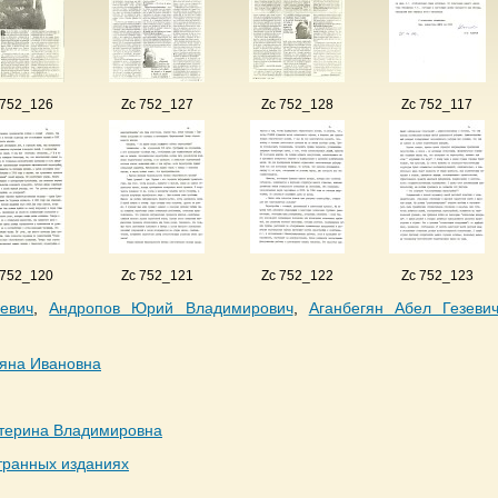
 752_126
Zc 752_127
Zc 752_128
Zc 752_117
 752_120
Zc 752_121
Zc 752_122
Zc 752_123
евич
,
Андропов Юрий Владимирович
,
Аганбегян Абел Гезеви
ьяна Ивановна
атерина Владимировна
транных изданиях