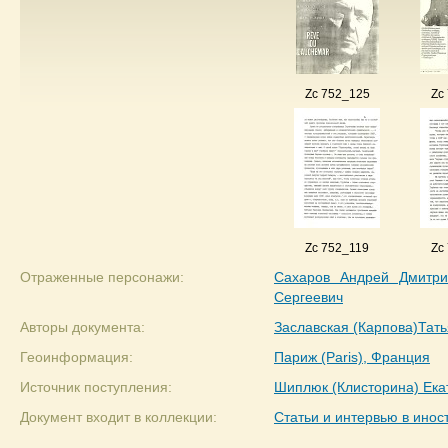
Zc 752_125
Zc
Zc 752_119
Zc
Отраженные персонажи:
Сахаров Андрей Дмитри
Сергеевич
Авторы документа:
Заславская (Карпова)Тат
Геоинформация:
Париж (Paris), Франция
Источник поступления:
Шиплюк (Клисторина) Ек
Документ входит в коллекции:
Статьи и интервью в инос