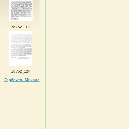
Zc 752_118
Zc 752_124
ч
,
Горбачев Михаил