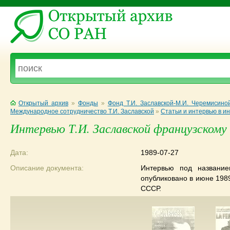
Открытый архив
»
Фонды
»
Фонд Т.И. Заславской-М.И. Черемисино
Международное сотрудничество Т.И. Заславской
»
Статьи и интервью в и
Интервью Т.И. Заславской французскому 
Дата:
1989-07-27
Описание документа:
Интервью под название
опубликовано в июне 198
СССР.