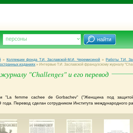
й
»
Коллекции фонда Т.И. Заславской-М.И. Черемисиной
»
Работы Т.И. За
ностранных изданиях
»
Интервью Т.И. Заславской французскому журналу "Chal
журналу "Challenges" и его перевод
м "La femme cachee de Gorbachev" ("Женщина под защитой
9 года. Перевод сделан сотрудником Института международного р