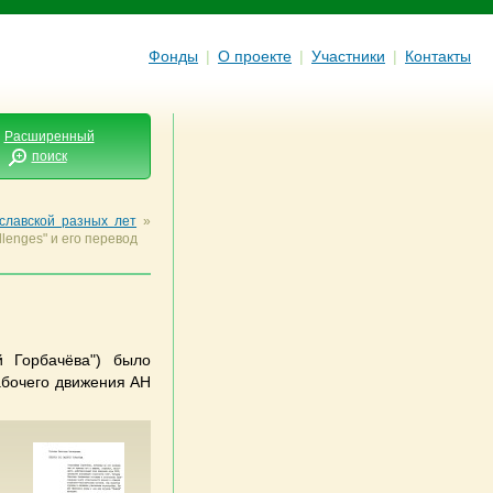
Фонды
|
О проекте
|
Участники
|
Контакты
Расширенный
поиск
славской разных лет
»
lenges" и его перевод
 Горбачёва") было
абочего движения АН