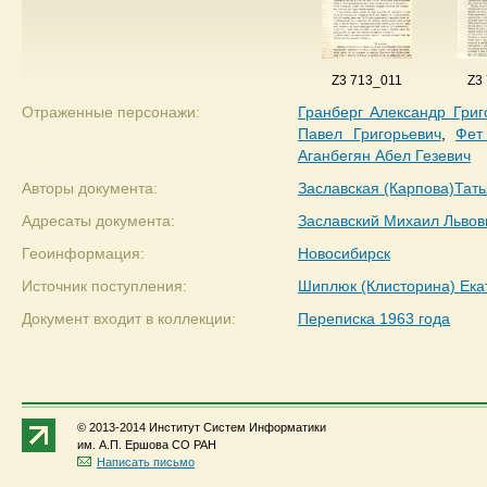
Z3 713_011
Z3
Отраженные персонажи:
Гранберг Александр Григ
Павел Григорьевич
,
Фет
Аганбегян Абел Гезевич
Авторы документа:
Заславская (Карпова)Тат
Адресаты документа:
Заславский Михаил Львов
Геоинформация:
Новосибирск
Источник поступления:
Шиплюк (Клисторина) Ек
Документ входит в коллекции:
Переписка 1963 года
© 2013-2014 Институт Систем Информатики
им. А.П. Ершова СО РАН
Написать письмо