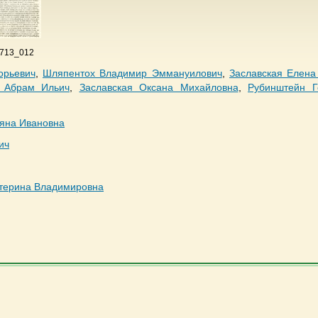
 713_012
орьевич
,
Шляпентох Владимир Эммануилович
,
Заславская Елена
 Абрам Ильич
,
Заславская Оксана Михайловна
,
Рубинштейн 
ьяна Ивановна
ич
атерина Владимировна