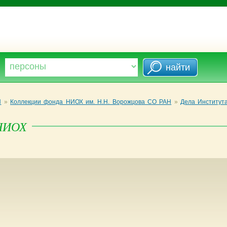
Н
»
Коллекции фонда НИОХ им. Н.Н. Ворожцова СО РАН
»
Дела Института
 НИОХ