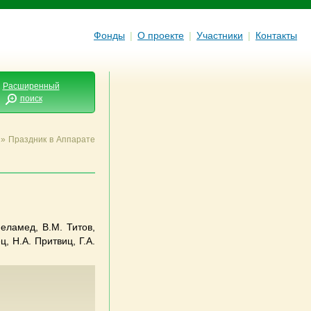
Фонды
|
О проекте
|
Участники
|
Контакты
Расширенный
поиск
»
Праздник в Аппарате
еламед, В.М. Титов,
, Н.А. Притвиц, Г.А.