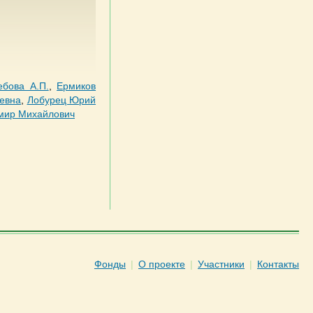
ебова А.П.
,
Ермиков
еевна
,
Лобурец Юрий
мир Михайлович
Фонды
|
О проекте
|
Участники
|
Контакты