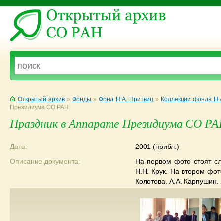
Открытый архив
»
Фонды
»
Фонд Н.А. Притвиц
»
Коллекции фонда Н.
Президиума СО РАН
Праздник в Аппарате Президиума СО Р
Дата:
2001 (прибл.)
Описание документа:
На первом фото стоят сле
Н.Н. Крук. На втором фот
Колотова, А.А. Карпушин,