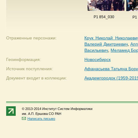
P1 854_030
P1
Отраженные персонажи:
Крук Николай Николаеви
Валерий Дмитриевич
,
Апп
Васильевич
,
Меламед Бор
Геоинформация:
Новосибирск
Источник поступления:
Афанасьева Татьяна Бор
Документ входит в коллекции:
Академгородок (1959-201
© 2013-2014 Институт Систем Информатики
им. А.П. Ершова СО РАН
Написать письмо