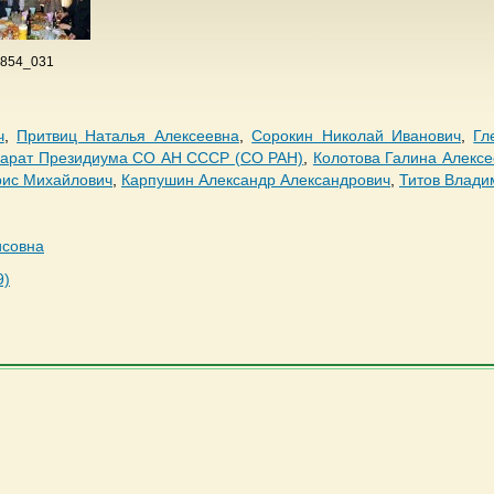
 854_031
ч
,
Притвиц Наталья Алексеевна
,
Сорокин Николай Иванович
,
Гл
арат Президиума СО АН СССР (СО РАН)
,
Колотова Галина Алекс
ис Михайлович
,
Карпушин Александр Александрович
,
Титов Влади
исовна
9)