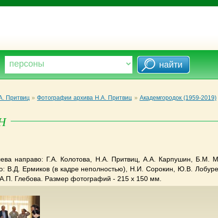
А. Притвиц
»
Фотографии архива Н.А. Притвиц
»
Академгородок (1959-2019)
АН
ва направо: Г.А. Колотова, Н.А. Притвиц, А.А. Карпушин, Б.М. М
о: В.Д. Ермиков (в кадре неполностью), Н.И. Сорокин, Ю.В. Лобурец
 А.П. Глебова. Размер фотографий - 215 х 150 мм.